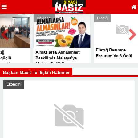
Bölgesel
Elazığ
Elazığ Basınına
Almazlarsa Almasınlar;
Erzurum’da 3 Ödül
lü
Baskilimiz Malatya’ya
da
Muhtaç Değildir
sesi
Başkan Macit ile İlişkili Haberler
Ekonomi