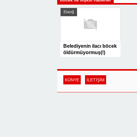
böcek ile İlişkili Haberler
Elazığ
Belediyenin ilacı böcek
öldürmüyormuş(!)
KÜNYE
İLETİŞİM