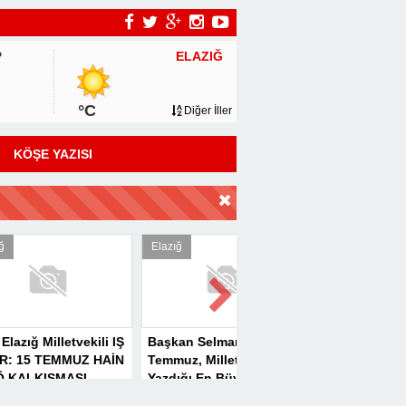
ELAZIĞ
P
°C
Diğer İller
KÖŞE YAZISI
DİR
Elazığ
Elazığ
etvekili IŞ
Başkan Selmanoğlu: “15
MHP’DE KAN
MMUZ HAİN
Temmuz, Milletimizin
DEĞİŞİMİNE
MASI
Yazdığı En Büyük
TÜRKAV’DAN GÜÇLÜ
ŞGAL
Demokrasi
MESAJ: “BİRLİK VE