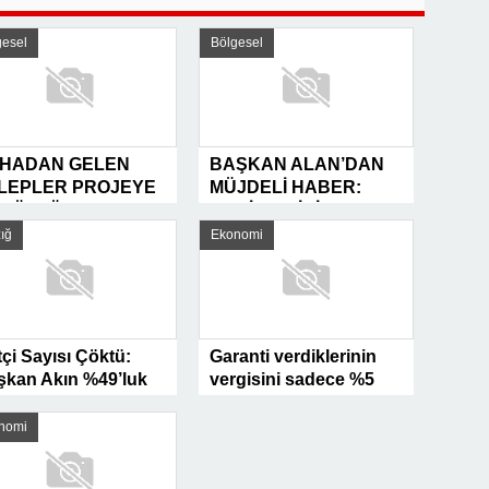
GİRİŞİMİDİR
gesel
Bölgesel
HADAN GELEN
BAŞKAN ALAN’DAN
LEPLER PROJEYE
MÜJDELİ HABER:
NÜŞTÜ!
KOBİ’LER İÇİN NEFES
RULLAH
ZAMANI
ığ
Ekonomi
ER’DEN ELAZIĞ
O İÇİN VİZYONER
MLELER
tçi Sayısı Çöktü:
Garanti verdiklerinin
şkan Akın %49’luk
vergisini sadece %5
şüşü Açıkladı
arttırdılar
nomi