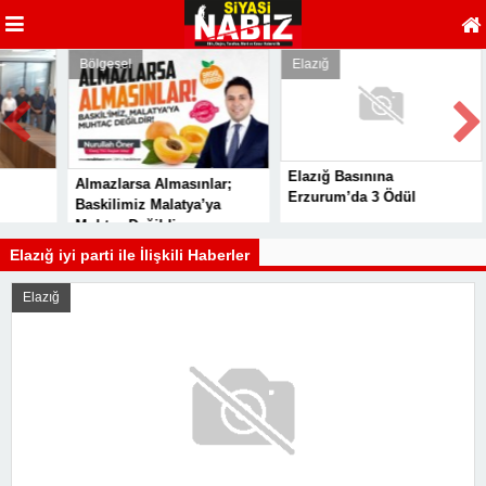
Bölgesel
Elazığ
Elazığ Basınına
Almazlarsa Almasınlar;
Erzurum’da 3 Ödül
Baskilimiz Malatya’ya
Muhtaç Değildir
Elazığ iyi parti ile İlişkili Haberler
Elazığ