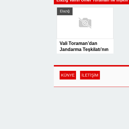
Elazığ Valisi Ömer Toraman ile İlişkili
Elazığ
Vali Toraman’dan
Jandarma Teşkilatı’nın
185. Yılına Kutlama
Mesajı
KÜNYE
İLETİŞİM