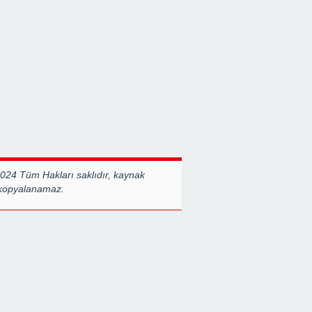
GİRİŞİMİDİR
Destanlarından Biridir”
BERABE
GÜÇLÜ
2024 Tüm Hakları saklıdır, kaynak
 kopyalanamaz.