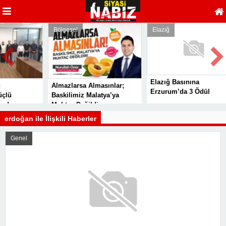
Bölgesel
Elazığ
Elazığ Basınına
Almazlarsa Almasınlar;
Erzurum’da 3 Ödül
ü
Baskilimiz Malatya’ya
a
Muhtaç Değildir
si
erdoğan ile İlişkili Haberler
Genel