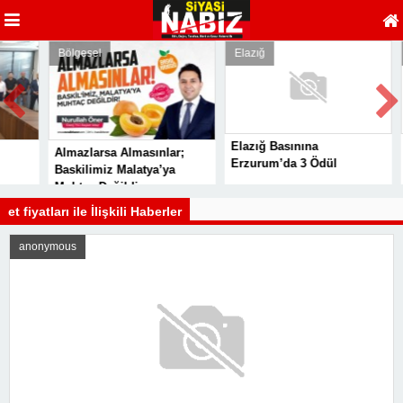
Bölgesel
Elazığ
E
Elazığ Basınına
S
Almazlarsa Almasınlar;
Erzurum’da 3 Ödül
B
Baskilimiz Malatya’ya
V
Muhtaç Değildir
et fiyatları ile İlişkili Haberler
anonymous