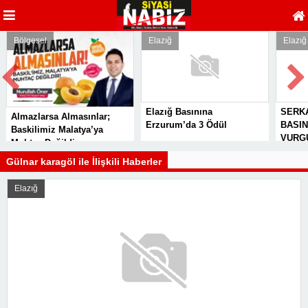
Bölgesel
Elazığ
Elazığ
Elazığ Basınına
SERKA
Almazlarsa Almasınlar;
Erzurum’da 3 Ödül
BASIN 
Baskilimiz Malatya’ya
VURGU
Muhtaç Değildir
Gülnar karagöl ile İlişkili Haberler
Elazığ