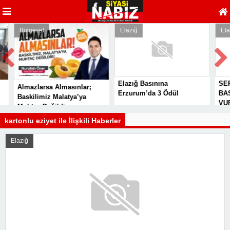
Bölgesel
Elazığ
Elaz
Elazığ Basınına
SER
Almazlarsa Almasınlar;
Erzurum’da 3 Ödül
BAS
Baskilimiz Malatya’ya
VUR
Muhtaç Değildir
kartonlu eziyet ile İlişkili Haberler
Elazığ