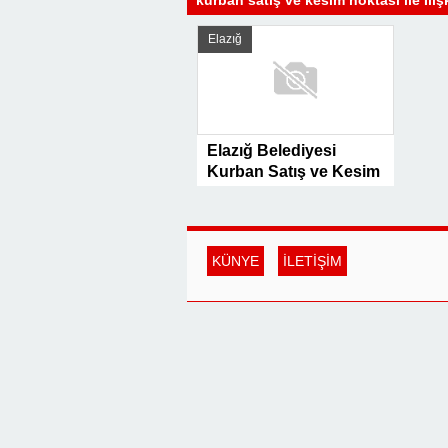
kurban satış ve kesim noktası ile İlişk
Elazığ
Elazığ Belediyesi
Kurban Satış ve Kesim
Hazırlıklarını
Tamamladı
KÜNYE
İLETİŞİM