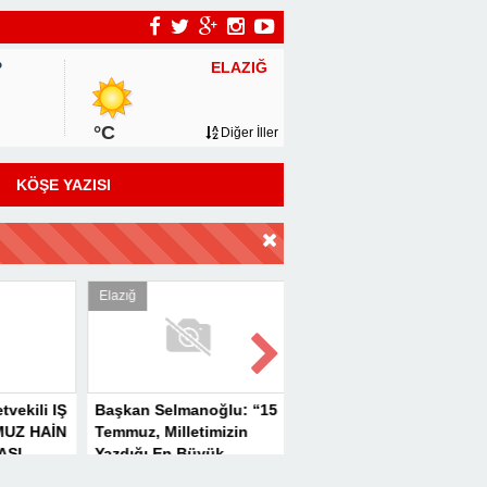
ELAZIĞ
P
°C
Diğer İller
KÖŞE YAZISI
DİR
Elazığ
Elazığ
vekili IŞ
Başkan Selmanoğlu: “15
MHP’DE KAN
UZ HAİN
Temmuz, Milletimizin
DEĞİŞİMİNE
SI
Yazdığı En Büyük
TÜRKAV’DAN GÜÇLÜ
AL
Demokrasi
MESAJ: “BİRLİK VE