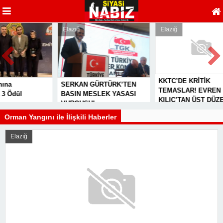
Elazığ
Elazığ
KKTC’DE KRİTİK
SERKAN GÜRTÜRK’TEN
TEMASLAR! EVREN
dül
BASIN MESLEK YASASI
KILIÇ’TAN ÜST DÜZEY
VURGUSU!
ZİRVELER
Orman Yangını ile İlişkili Haberler
Elazığ