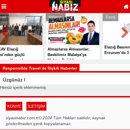
Bölgesel
Elazığ
Elazığ Basınına
zığ
Almazlarsa Almasınlar;
Erzurum’da 3 Ödül
n güçlü
Baskilimiz Malatya’ya
 Kamuda
Muhtaç Değildir
 gür sesi
Responsible Travel ile İlişkili Haberler
Üzgünüz !
Henüz içerik eklenmemiş.
KÜNYE
İLETİŞİM
siyasinabiz.com.tr© 2024 Tüm Hakları saklıdır, kaynak
gösterilmeden içerik kopyalanamaz.