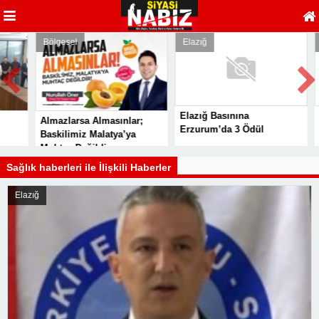
Bölgesel
Elazığ
Elazığ
Elazığ Basınına
SERKA
Almazlarsa Almasınlar;
Erzurum’da 3 Ödül
BASIN
Baskilimiz Malatya’ya
VURGU
Muhtaç Değildir
Sağlık haberleri ile İlişkili Haberler
Elazığ