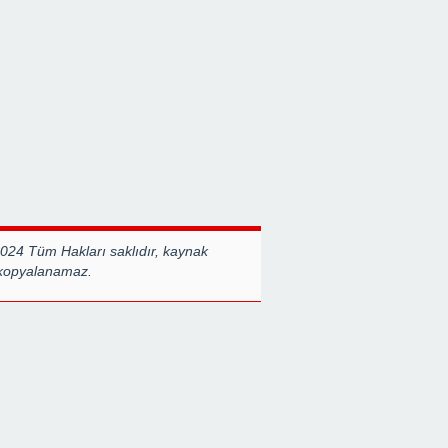
İŞİMİDİR
Destanlarından Biridir”
BERABERLİ
GÜÇLÜYÜZ
2024 Tüm Hakları saklıdır, kaynak
 kopyalanamaz.