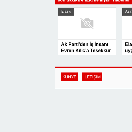
son dakika elazığ ile İlişkili Haberler
Elazığ
Asa
Ak Parti’den İş İnsanı
Ela
Evren Kılıç’a Teşekkür
uy
Belgesi!
Aç
de
KÜNYE
İLETİŞİM