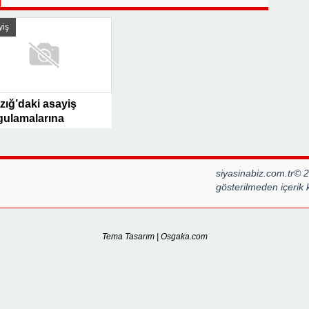
GİR
yiş
zığ’daki asayiş
gulamalarına
ıkkapı’dan
ğerlendirme
siyasinabiz.com.tr© 
gösterilmeden içerik
Tema Tasarım | Osgaka.com