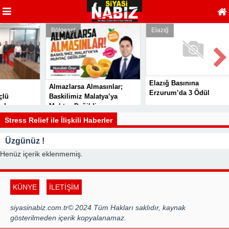
Bölgesel
Elazığ
Elazığ Basınına
Almazlarsa Almasınlar;
Erzurum’da 3 Ödül
Baskilimiz Malatya’ya
Muhtaç Değildir
i
Stress Relief ile İlişkili Haberler
Üzgünüz !
Henüz içerik eklenmemiş.
KÜNYE
İLETİŞİM
siyasinabiz.com.tr© 2024 Tüm Hakları saklıdır, kaynak
gösterilmeden içerik kopyalanamaz.