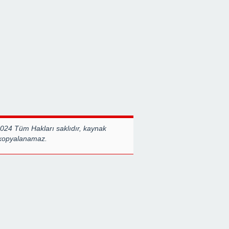
RİŞİMİDİR
Destanlarından Biridir”
BERABERL
GÜÇLÜYÜ
2024 Tüm Hakları saklıdır, kaynak
 kopyalanamaz.