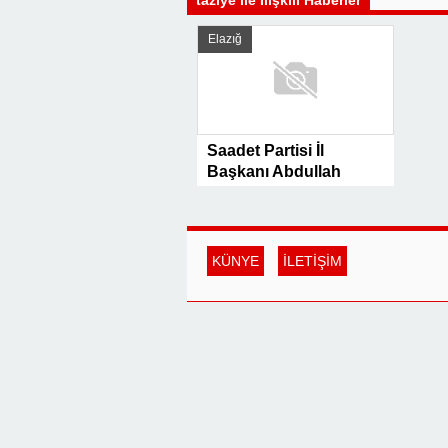
taziye ile İlişkili Haberler
Elazığ
Saadet Partisi İl
Başkanı Abdullah
Akın’ın Anneannesi
Ayşe Oğuz Vefat Etti
KÜNYE
İLETİŞİM