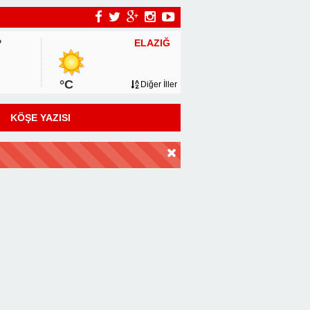
ELAZIĞ
P
°C
Diğer İller
KÖŞE YAZISI
DİR