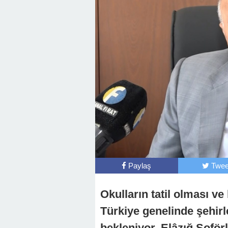
Paylaş
Twee
Okulların tatil olması ve
Türkiye genelinde şehirle
bekleniyor. Elâzığ Şofö