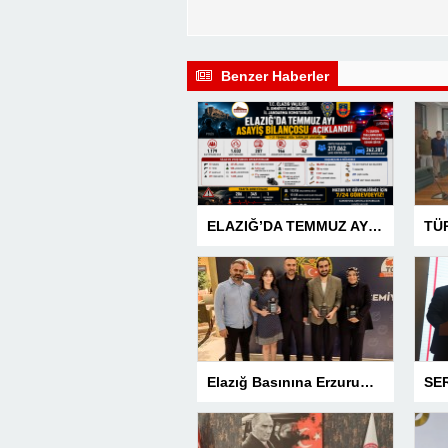
Benzer Haberler
ELAZIĞ’DA TEMMUZ AYI ASAYİŞ BİLANÇOSU AÇIKLANDI: 1 AYDA 1.032 ŞAHIS YAKALANDI, 207 TUTUKLAMA
Elazığ Basınına Erzurum’da 3 Ödül