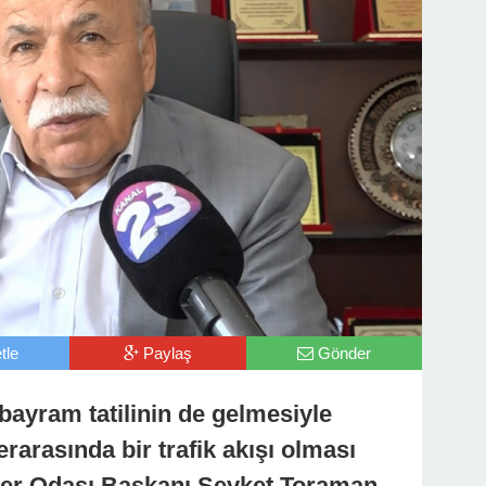
tle
Paylaş
Gönder
 bayram tatilinin de gelmesiyle
rarasında bir trafik akışı olması
rler Odası Başkanı Şevket Toraman