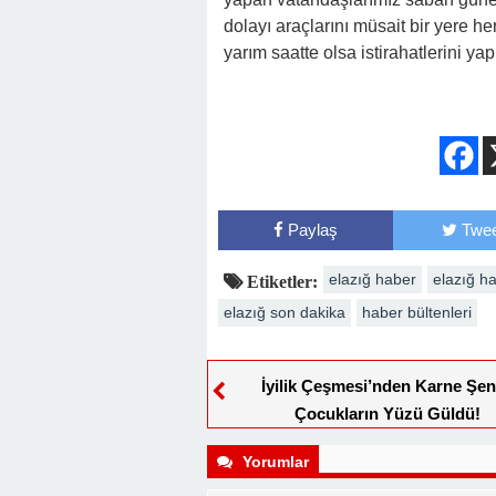
dolayı araçlarını müsait bir yere h
yarım saatte olsa istirahatlerini y
Paylaş
Twee
elazığ haber
elazığ ha
Etiketler:
elazığ son dakika
haber bültenleri
İyilik Çeşmesi’nden Karne Şenl
Çocukların Yüzü Güldü!
Yorumlar