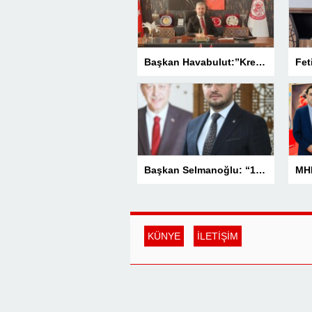
Başkan Havabulut:”Kredi Kartı Komisyonları Esnafın Kazancını Eritiyor”
Başkan Selmanoğlu: “15 Temmuz, Milletimizin Yazdığı En Büyük Demokrasi Destanlarından Biridir”
KÜNYE
İLETİŞİM