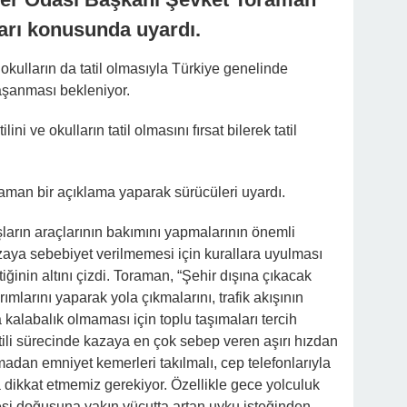
ları konusunda uyardı.
okulların da tatil olmasıyla Türkiye genelinde
yaşanması bekleniyor.
ni ve okulların tatil olmasını fırsat bilerek tatil
aman bir açıklama yaparak sürücüleri uyardı.
ların araçlarının bakımını yapmalarının önemli
ya sebebiyet verilmemesi için kurallara uyulması
iğinin altını çizdi. Toraman, “Şehir dışına çıkacak
mlarını yaparak yola çıkmalarını, trafik akışının
 kalabalık olmaması için toplu taşımaları tercih
tili sürecinde kazaya en çok sebep veren aşırı hızdan
adan emniyet kemerleri takılmalı, cep telefonlarıyla
dikkat etmemiz gerekiyor. Özellikle gece yolculuk
i doğuşuna yakın vücutta artan uyku isteğinden