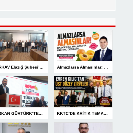
TÜRKAV Elazığ Şubesi’nden güçlü başlangıç: Kamuda liyakatin en gür sesi olacağız
Almazlarsa Almasınlar; Baskilimiz Malatya’ya Muhtaç Değildir
SERKAN GÜRTÜRK’TEN BASIN MESLEK YASASI VURGUSU!
KKTC’DE KRİTİK TEMASLAR! EVREN KILIÇ’TAN ÜST DÜZEY ZİRVELER