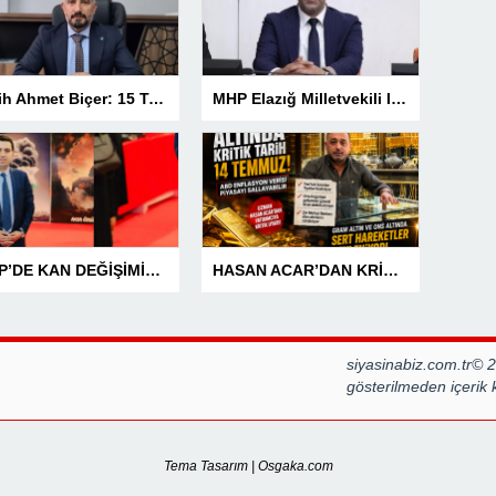
Fetih Ahmet Biçer: 15 Temmuz, Geleceğe Karşı Taşıdığımız Sorumluluğu Hatırlatan Bir Milattır
MHP Elazığ Milletvekili IŞ IKVER: 15 TEMMUZ HAİN FETÖ KALKIŞMASI TÜRKİYE’Yİ İŞGAL GİRİŞİMİDİR
MHP’DE KAN DEĞİŞİMİNE TÜRKAV’DAN GÜÇLÜ MESAJ: “BİRLİK VE BERABERLİKLE DAHA GÜÇLÜYÜZ”
HASAN ACAR’DAN KRİTİK UYARI! ALTINDA GERİ SAYIM BAŞLADI! 14 TEMMUZ’DAKİ VERİ PİYASALARIN YÖNÜNÜ BELİRLEYECEK
siyasinabiz.com.tr© 
gösterilmeden içerik
Tema Tasarım | Osgaka.com