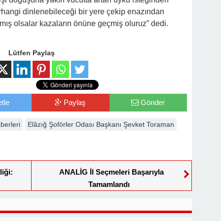
erhangi dinlenebileceği bir yere çekip enazından
apmış olsalar kazaların önüne geçmiş oluruz” dedi.
Lütfen Paylaş
tle
Paylaş
Gönder
berleri
Elâzığ Şoförler Odası Başkanı Şevket Toraman
iği:
ANALİG İl Seçmeleri Başarıyla
Tamamlandı