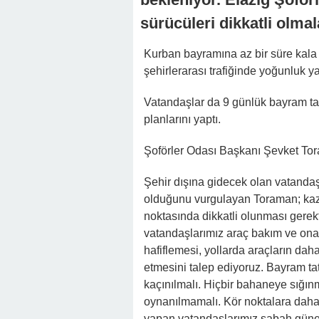
sürücüleri dikkatli olma
Kurban bayramına az bir süre kala 
şehirlerarası trafiğinde yoğunluk 
Vatandaşlar da 9 günlük bayram tatili
planlarını yaptı.
Şoförler Odası Başkanı Şevket Tor
Şehir dışına gidecek olan vatandaş
olduğunu vurgulayan Toraman; kaza
noktasında dikkatli olunması gerekt
vatandaşlarımız araç bakım ve onarı
hafiflemesi, yollarda araçların daha
etmesini talep ediyoruz. Bayram ta
kaçınılmalı. Hiçbir bahaneye sığınm
oynanılmamalı. Kör noktalara daha 
yapan vatandaşlarımız sabah güneş