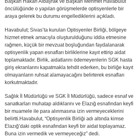
Başkan Hakan Albayrak ve Başkan Mehmet Havabulut
öncülüğünde o yapılan görüşmelerde optisyenlerle bir
araya gelerek bu durumu engellediklerini açıkladı.
Havabulut; Sivas’ta kurulan Optisyenler Birliği, bölgeye
hizmet etmek amacıyla oluşturulduğunu iddia etmesine
rağmen, küçük bir mevzuat boşluğundan faydalanarak
optisyenlik yapan esnafları birliklerine kayıt ettirip aidat
toplamaktadır. Birlik, aidatlarını ödemeyenlerin SGK hasta
giriş ekranlarını kapatmakla tehdit ederken, bu birliğe kayıt
olmayanların ruhsat alamayacağını belirterek esnafları
korkutmaktadır.
Sağlık İl Müdürlüğü ve SGK İl Müdürlüğü, sadece esnaf ve
sanatkarları muhatap aldıklarını ve Elazığ esnafından keyfi
bir muamele ile para alınmasına izin vermeyeceklerini
belirtti.Havabulut, “Optisyenlik Birliği adı altında kimse
Elazığ’daki optik esnafından keyfi bir aidat toplayamaz.
Buna izin vermedik ve vermeyeceğiz” dedi.