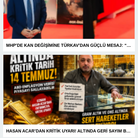
MHP’DE KAN DEĞİŞİMİNE TÜRKAV’DAN GÜÇLÜ MESAJ: “BİRLİK VE BERABERLİKLE DAHA GÜÇLÜYÜZ”
HASAN ACAR’DAN KRİTİK UYARI! ALTINDA GERİ SAYIM BAŞLADI! 14 TEMMUZ’DAKİ VERİ PİYASALARIN YÖNÜNÜ BELİRLEYECEK