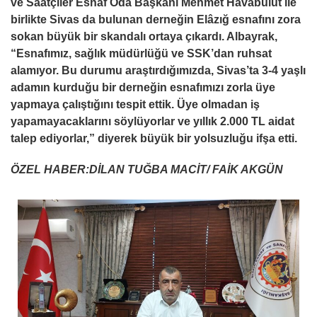
ve Saatçiler Esnaf Oda Başkanı Mehmet Havabulut ile
birlikte Sivas da bulunan derneğin Elâzığ esnafını zora
sokan büyük bir skandalı ortaya çıkardı. Albayrak,
“Esnafımız, sağlık müdürlüğü ve SSK’dan ruhsat
alamıyor. Bu durumu araştırdığımızda, Sivas’ta 3-4 yaşlı
adamın kurduğu bir derneğin esnafımızı zorla üye
yapmaya çalıştığını tespit ettik. Üye olmadan iş
yapamayacaklarını söylüyorlar ve yıllık 2.000 TL aidat
talep ediyorlar,” diyerek büyük bir yolsuzluğu ifşa etti.
ÖZEL HABER:DİLAN TUĞBA MACİT/ FAİK AKGÜN