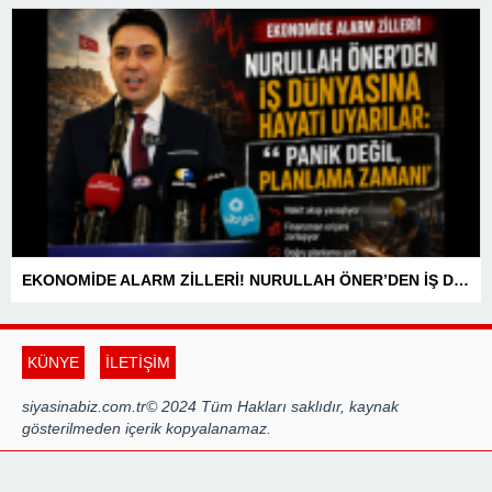
EKONOMİDE ALARM ZİLLERİ! NURULLAH ÖNER’DEN İŞ DÜNYASINA HAYATİ UYARILAR: “PANİK DEĞİL, PLANLAMA ZAMANI”
KÜNYE
İLETİŞİM
siyasinabiz.com.tr© 2024 Tüm Hakları saklıdır, kaynak
gösterilmeden içerik kopyalanamaz.
Tema Tasarım | Osgaka.com