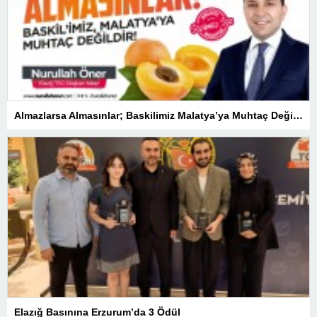
Almazlarsa Almasınlar; Baskilimiz Malatya’ya Muhtaç Değildir
Elazığ Basınına Erzurum’da 3 Ödül