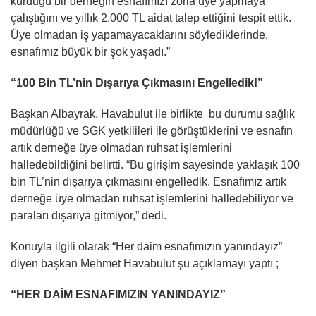
kurduğu bir derneğin esnafımızı zorla üye yapmaya
çalıştığını ve yıllık 2.000 TL aidat talep ettiğini tespit ettik.
Üye olmadan iş yapamayacaklarını söylediklerinde,
esnafımız büyük bir şok yaşadı.”
“100 Bin TL’nin Dışarıya Çıkmasını Engelledik!”
Başkan Albayrak, Havabulut ile birlikte bu durumu sağlık
müdürlüğü ve SGK yetkilileri ile görüştüklerini ve esnafın
artık derneğe üye olmadan ruhsat işlemlerini
halledebildiğini belirtti. “Bu girişim sayesinde yaklaşık 100
bin TL’nin dışarıya çıkmasını engelledik. Esnafımız artık
derneğe üye olmadan ruhsat işlemlerini halledebiliyor ve
paraları dışarıya gitmiyor,” dedi.
Konuyla ilgili olarak “Her daim esnafımızın yanındayız”
diyen başkan Mehmet Havabulut şu açıklamayı yaptı ;
“HER DAİM ESNAFIMIZIN YANINDAYIZ”