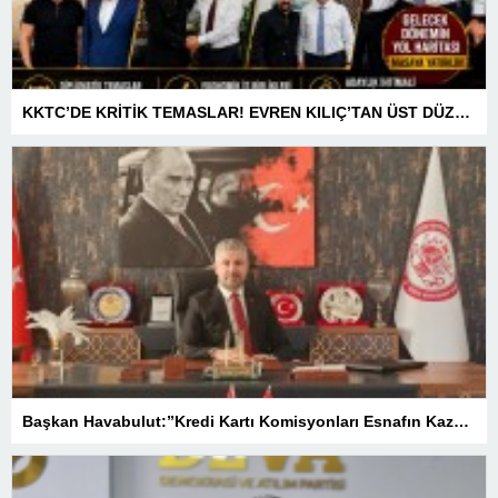
KKTC’DE KRİTİK TEMASLAR! EVREN KILIÇ’TAN ÜST DÜZEY ZİRVELER
Başkan Havabulut:”Kredi Kartı Komisyonları Esnafın Kazancını Eritiyor”