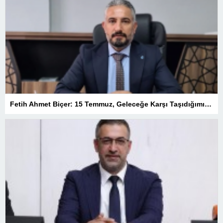
Fetih Ahmet Biçer: 15 Temmuz, Geleceğe Karşı Taşıdığımız Sorumluluğu Hatırlatan Bir Milattır