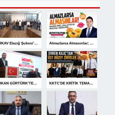
TÜRKAV Elazığ Şubesi’nden güçlü başlangıç: Kamuda liyakatin en gür sesi olacağız
Almazlarsa Almasınlar; Baskilimiz Malatya’ya Muhtaç Değildir
SERKAN GÜRTÜRK’TEN BASIN MESLEK YASASI VURGUSU!
KKTC’DE KRİTİK TEMASLAR! EVREN KILIÇ’TAN ÜST DÜZEY ZİRVELER