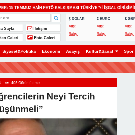
 IKVER: 15 TEMMUZ HAİN FETÖ KALKIŞMASI TÜRKİYE’Yİ İŞGAL GİRİŞİMİ
uz, Milletimizin Yazdığı En Büyük Demokrasi Destanlarından Biridir”
DOLAR
EURO
GB
YİŞ BİLANÇOSU AÇIKLANDI: 1 AYDA 1.032 ŞAHIS YAKALANDI, 207
Alış:
Alış:
Alış:
a Sayfa
İletişim
Satış:
Satış:
Satış:
deo Galeri
Foto Galeri
Siyaset&Politika
Ekonomi
Asayiş
Kültür&Sanat
Spor
4
405 Görüntüleme
rencilerin Neyi Tercih
Düşünmeli”