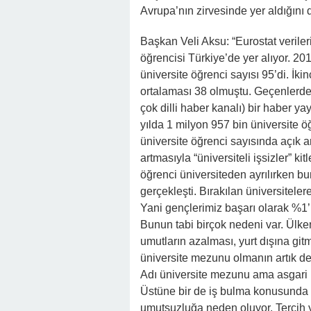
Avrupa’nın zirvesinde yer aldığını da
Başkan Veli Aksu: “Eurostat verile
öğrencisi Türkiye’de yer alıyor. 20
üniversite öğrenci sayısı 95’di. İk
ortalaması 38 olmuştu. Geçenlerde
çok dilli haber kanalı) bir haber y
yılda 1 milyon 957 bin üniversite ö
üniversite öğrenci sayısında açık a
artmasıyla “üniversiteli işsizler” k
öğrenci üniversiteden ayrılırken 
gerçekleşti. Bırakılan üniversiteler
Yani gençlerimiz başarı olarak %1’l
Bunun tabi birçok nedeni var. Ülk
umutların azalması, yurt dışına git
üniversite mezunu olmanın artık de
Adı üniversite mezunu ama asgari ü
Üstüne bir de iş bulma konusunda n
umutsuzluğa neden oluyor. Tercih ya