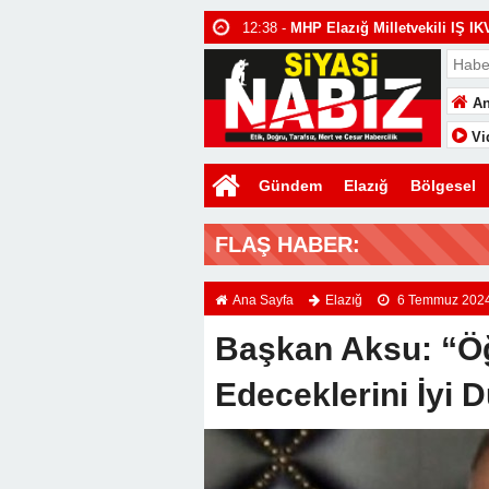
12:38 -
MHP Elazığ Milletvekili IŞ
12:25 -
Başkan Selmanoğlu: “15 Temm
16:20 -
ELAZIĞ’DA TEMMUZ AYI ASA
An
TUTUKLAMA
Vi
Gündem
Elazığ
Bölgesel
FLAŞ HABER:
Ana Sayfa
Elazığ
6 Temmuz 202
Başkan Aksu: “Öğ
Edeceklerini İyi 