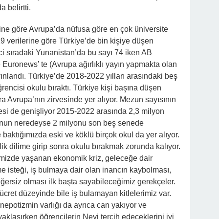
 belirtti.
rine göre Avrupa’da nüfusa göre en çok üniversite
19 verilerine göre Türkiye’de bin kişiye düşen
inci sıradaki Yunanistan’da bu sayı 74 iken AB
 Euronews’ te (Avrupa ağırlıklı yayın yapmakta olan
ayınlandı. Türkiye’de 2018-2022 yılları arasındaki beş
ğrencisi okulu bıraktı. Türkiye kişi başına düşen
ra Avrupa’nın zirvesinde yer alıyor. Mezun sayısının
itlesi de genişliyor 2015-2022 arasında 2,3 milyon
bunun neredeyse 2 milyonu son beş senede
e baktığımızda eski ve köklü birçok okul da yer alıyor.
ik dilime girip sonra okulu bırakmak zorunda kalıyor.
emizde yaşanan ekonomik kriz, geleceğe dair
me isteği, iş bulmaya dair olan inancın kaybolması,
ğersiz olması ilk başta sayabileceğimiz gerekçeler.
cret düzeyinde bile iş bulamayan kitlelerimiz var.
epotizmin varlığı da ayrıca can yakıyor ve
klaşırken öğrencilerin Neyi tercih edeceklerini iyi