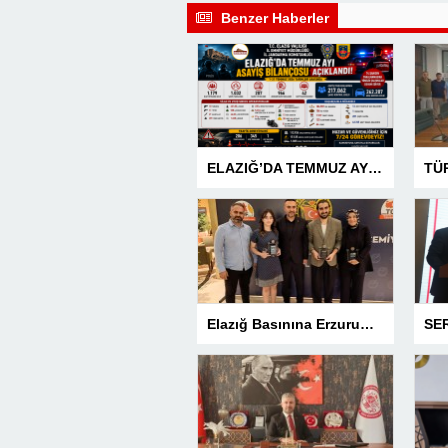
Benzer Haberler
ELAZIĞ’DA TEMMUZ AYI ASAYİŞ BİLANÇOSU AÇIKLANDI: 1 AYDA 1.032 ŞAHIS YAKALANDI, 207 TUTUKLAMA
Elazığ Basınına Erzurum’da 3 Ödül