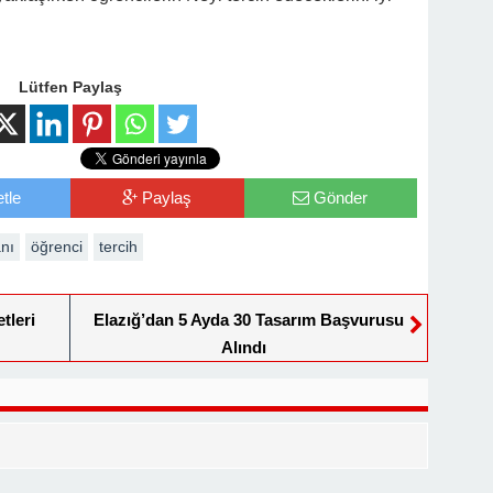
Lütfen Paylaş
tle
Paylaş
Gönder
nı
öğrenci
tercih
tleri
Elazığ’dan 5 Ayda 30 Tasarım Başvurusu
Alındı