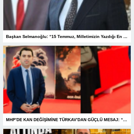
Başkan Selmanoğlu: “15 Temmuz, Milletimizin Yazdığı En Büyük Demokrasi Destanlarından Biridir”
MHP’DE KAN DEĞİŞİMİNE TÜRKAV’DAN GÜÇLÜ MESAJ: “BİRLİK VE BERABERLİKLE DAHA GÜÇLÜYÜZ”