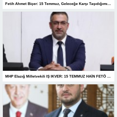
Fetih Ahmet Biçer: 15 Temmuz, Geleceğe Karşı Taşıdığımız Sorumluluğu Hatırlatan Bir Milattır
MHP Elazığ Milletvekili IŞ IKVER: 15 TEMMUZ HAİN FETÖ KALKIŞMASI TÜRKİYE’Yİ İŞGAL GİRİŞİMİDİR