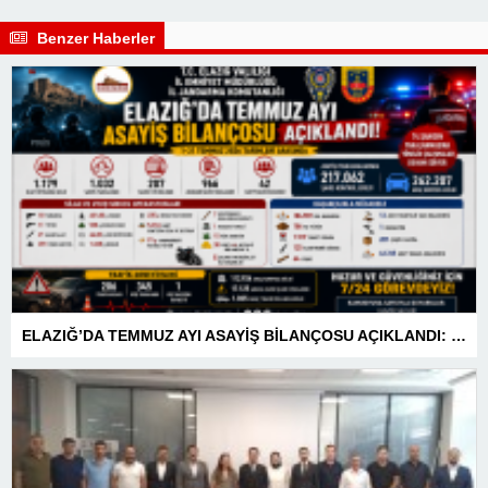
Benzer Haberler
ELAZIĞ’DA TEMMUZ AYI ASAYİŞ BİLANÇOSU AÇIKLANDI: 1 AYDA 1.032 ŞAHIS YAKALANDI, 207 TUTUKLAMA