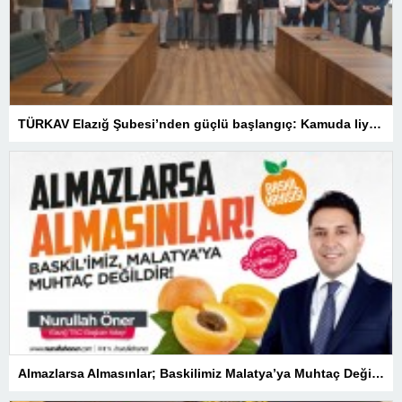
TÜRKAV Elazığ Şubesi’nden güçlü başlangıç: Kamuda liyakatin en gür sesi olacağız
Almazlarsa Almasınlar; Baskilimiz Malatya’ya Muhtaç Değildir