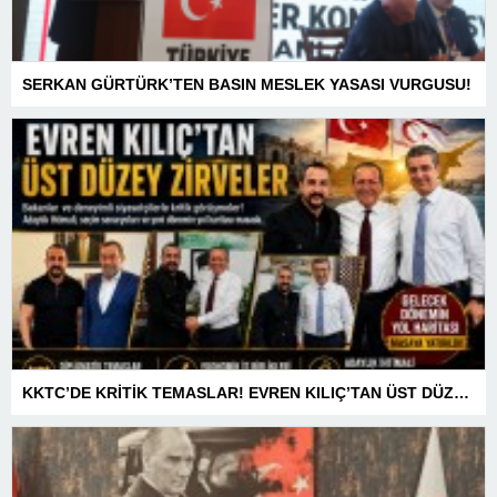
SERKAN GÜRTÜRK’TEN BASIN MESLEK YASASI VURGUSU!
KKTC’DE KRİTİK TEMASLAR! EVREN KILIÇ’TAN ÜST DÜZEY ZİRVELER