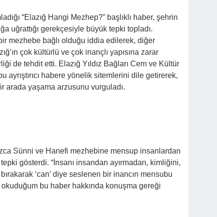
mladığı “Elazığ Hangi Mezhep?” başlıklı haber, şehrin
lığa uğrattığı gerekçesiyle büyük tepki topladı.
 bir mezhebe bağlı olduğu iddia edilerek, diğer
ığ’ın çok kültürlü ve çok inançlı yapısına zarar
liği de tehdit etti. Elazığ Yıldız Bağları Cem ve Kültür
ayrıştırıcı habere yönelik sitemlerini dile getirerek,
bir arada yaşama arzusunu vurguladı.
nızca Sünni ve Hanefi mezhebine mensup insanlardan
tepki gösterdi. “İnsanı insandan ayırmadan, kimliğini,
a bırakarak ‘can’ diye seslenen bir inancın mensubu
nde okuduğum bu haber hakkında konuşma gereği