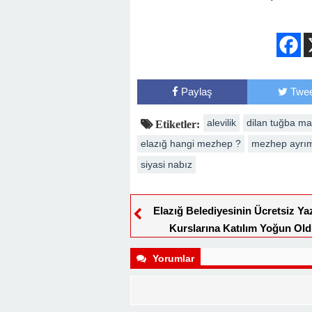
Paylaş
Twee
alevilik
dilan tuğba ma
Etiketler:
elazığ hangi mezhep ?
mezhep ayrı
siyasi nabız
Elazığ Belediyesinin Ücretsiz Ya
Kurslarına Katılım Yoğun Ol
Yorumlar