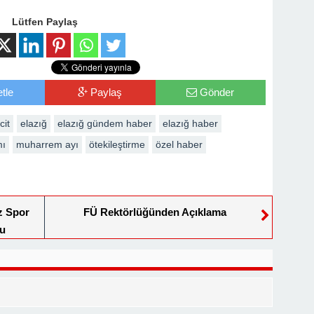
Lütfen Paylaş
tle
Paylaş
Gönder
cit
elazığ
elazığ gündem haber
elazığ haber
mı
muharrem ayı
ötekileştirme
özel haber
z Spor
FÜ Rektörlüğünden Açıklama
du