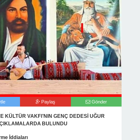
tle
Paylaş
Gönder
VE KÜLTÜR VAKFI’NIN GENÇ DEDESİ UĞUR
 AÇIKLAMALARDA BULUNDU
rme İddiaları