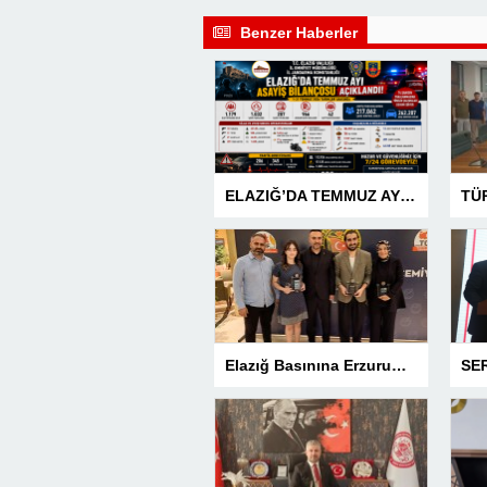
Benzer Haberler
ELAZIĞ’DA TEMMUZ AYI ASAYİŞ BİLANÇOSU AÇIKLANDI: 1 AYDA 1.032 ŞAHIS YAKALANDI, 207 TUTUKLAMA
Elazığ Basınına Erzurum’da 3 Ödül