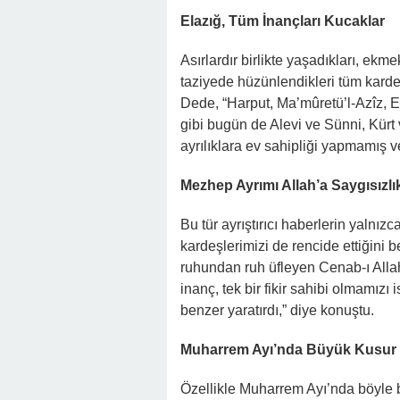
Elazığ, Tüm İnançları Kucaklar
Asırlardır birlikte yaşadıkları, ekm
taziyede hüzünlendikleri tüm karde
Dede, “Harput, Ma’mûretü’l-Azîz, E
gibi bugün de Alevi ve Sünni, Kürt
ayrılıklara ev sahipliği yapmamış ve
Mezhep Ayrımı Allah’a Saygısızlık
Bu tür ayrıştırıcı haberlerin yalnızc
kardeşlerimizi de rencide ettiğini 
ruhundan ruh üfleyen Cenab-ı Allah’ı
inanç, tek bir fikir sahibi olmamızı
benzer yaratırdı,” diye konuştu.
Muharrem Ayı’nda Büyük Kusur
Özellikle Muharrem Ayı’nda böyle 