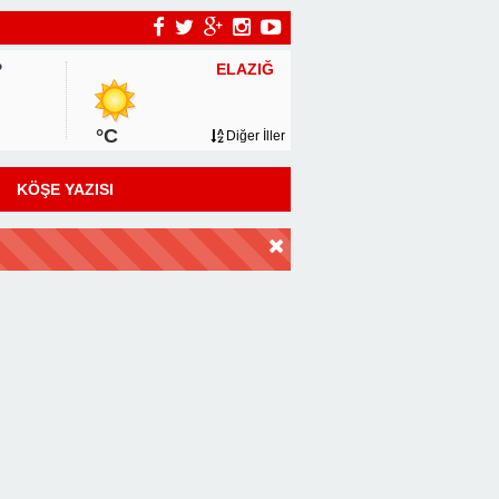
ELAZIĞ
P
°C
Diğer İller
KÖŞE YAZISI
DİR