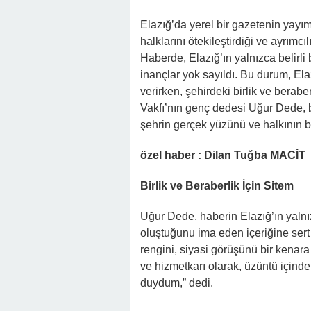
Elazığ’da yerel bir gazetenin yayı
halklarını ötekileştirdiği ve ayrımcı
Haberde, Elazığ’ın yalnızca belirli
inançlar yok sayıldı. Bu durum, Elaz
verirken, şehirdeki birlik ve beraber
Vakfı’nın genç dedesi Uğur Dede, bu 
şehrin gerçek yüzünü ve halkının 
özel haber : Dilan Tuğba MACİT
Birlik ve Beraberlik İçin Sitem
Uğur Dede, haberin Elazığ’ın yal
oluştuğunu ima eden içeriğine sert 
rengini, siyasi görüşünü bir kenar
ve hizmetkarı olarak, üzüntü içi
duydum,” dedi.