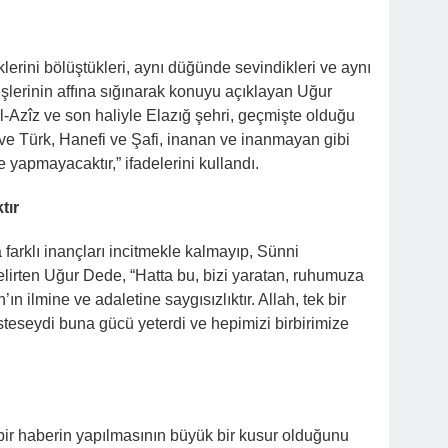
eklerini bölüştükleri, aynı düğünde sevindikleri ve aynı
şlerinin affına sığınarak konuyu açıklayan Uğur
l-Azîz ve son haliyle Elazığ şehri, geçmişte olduğu
 ve Türk, Hanefi ve Şafi, inanan ve inanmayan gibi
 yapmayacaktır,” ifadelerini kullandı.
tır
a farklı inançları incitmekle kalmayıp, Sünni
belirten Uğur Dede, “Hatta bu, bizi yaratan, ruhumuza
n ilmine ve adaletine saygısızlıktır. Allah, tek bir
 isteseydi buna gücü yeterdi ve hepimizi birbirimize
bir haberin yapılmasının büyük bir kusur olduğunu