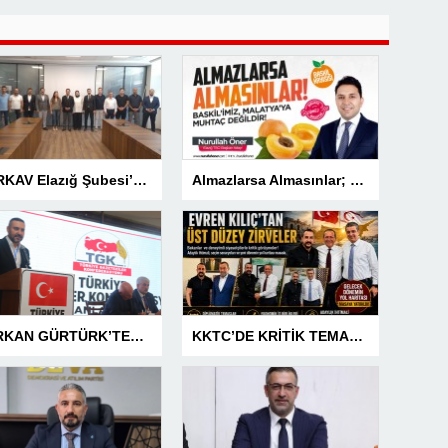
TÜRKAV Elazığ Şubesi’nden güçlü başlangıç: Kamuda liyakatin en gür sesi olacağız
Almazlarsa Almasınlar; Baskilimiz Malatya’ya Muhtaç Değildir
SERKAN GÜRTÜRK’TEN BASIN MESLEK YASASI VURGUSU!
KKTC’DE KRİTİK TEMASLAR! EVREN KILIÇ’TAN ÜST DÜZEY ZİRVELER