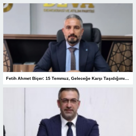
Fetih Ahmet Biçer: 15 Temmuz, Geleceğe Karşı Taşıdığımız Sorumluluğu Hatırlatan Bir Milattır