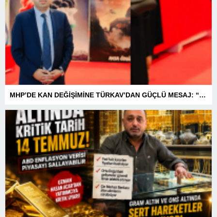
MHP’DE KAN DEĞİŞİMİNE TÜRKAV’DAN GÜÇLÜ MESAJ: “BİRLİK VE BERABERLİKLE DAHA GÜÇLÜYÜZ”