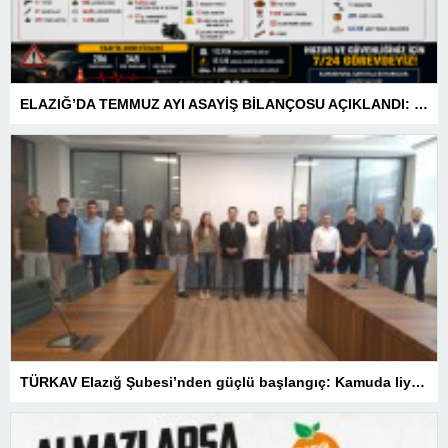
ELAZIĞ’DA TEMMUZ AYI ASAYİŞ BİLANÇOSU AÇIKLANDI: 1 AYDA 1.032 ŞAHIS YAKALANDI, 207 TUTUKLAMA
TÜRKAV Elazığ Şubesi’nden güçlü başlangıç: Kamuda liyakatin en gür sesi olacağız