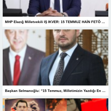
MHP Elazığ Milletvekili IŞ IKVER: 15 TEMMUZ HAİN FETÖ KALKIŞMASI TÜRKİYE’Yİ İŞGAL GİRİŞİMİDİR
Başkan Selmanoğlu: “15 Temmuz, Milletimizin Yazdığı En Büyük Demokrasi Destanlarından Biridir”