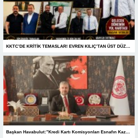
KKTC’DE KRİTİK TEMASLAR! EVREN KILIÇ’TAN ÜST DÜZEY ZİRVELER
Başkan Havabulut:”Kredi Kartı Komisyonları Esnafın Kazancını Eritiyor”