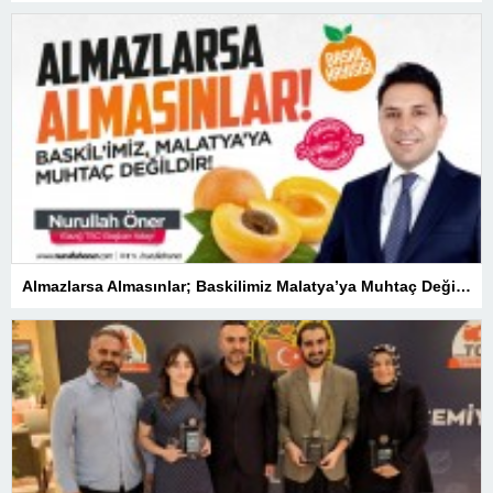
Almazlarsa Almasınlar; Baskilimiz Malatya’ya Muhtaç Değildir