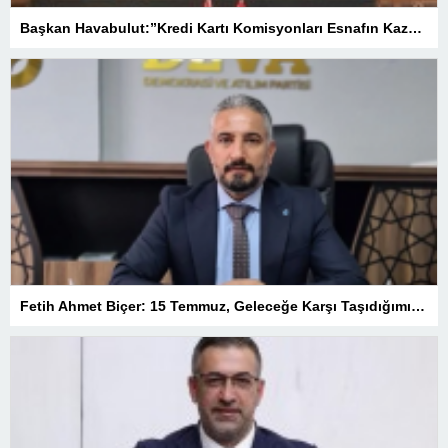
Başkan Havabulut:”Kredi Kartı Komisyonları Esnafın Kazancını Eritiyor”
Fetih Ahmet Biçer: 15 Temmuz, Geleceğe Karşı Taşıdığımız Sorumluluğu Hatırlatan Bir Milattır