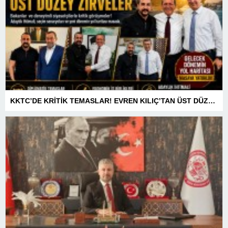
KKTC’DE KRİTİK TEMASLAR! EVREN KILIÇ’TAN ÜST DÜZEY ZİRVELER