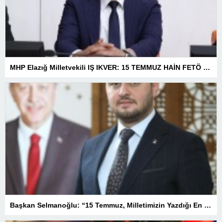
MHP Elazığ Milletvekili IŞ IKVER: 15 TEMMUZ HAİN FETÖ KALKIŞMASI TÜRKİYE’Yİ İŞGAL GİRİŞİMİDİR
Başkan Selmanoğlu: “15 Temmuz, Milletimizin Yazdığı En Büyük Demokrasi Destanlarından Biridir”