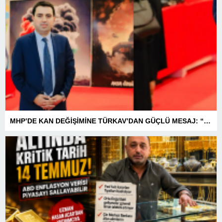
MHP’DE KAN DEĞİŞİMİNE TÜRKAV’DAN GÜÇLÜ MESAJ: “BİRLİK VE BERABERLİKLE DAHA GÜÇLÜYÜZ”