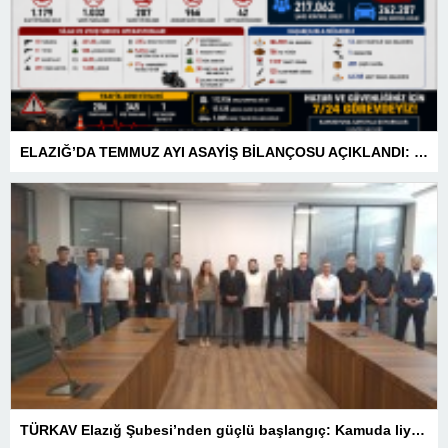
ELAZIĞ’DA TEMMUZ AYI ASAYİŞ BİLANÇOSU AÇIKLANDI: 1 AYDA 1.032 ŞAHIS YAKALANDI, 207 TUTUKLAMA
TÜRKAV Elazığ Şubesi’nden güçlü başlangıç: Kamuda liyakatin en gür sesi olacağız