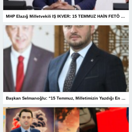
MHP Elazığ Milletvekili IŞ IKVER: 15 TEMMUZ HAİN FETÖ KALKIŞMASI TÜRKİYE’Yİ İŞGAL GİRİŞİMİDİR
Başkan Selmanoğlu: “15 Temmuz, Milletimizin Yazdığı En Büyük Demokrasi Destanlarından Biridir”