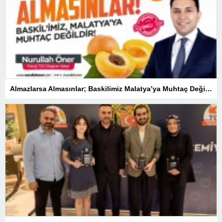
Almazlarsa Almasınlar; Baskilimiz Malatya’ya Muhtaç Değildir