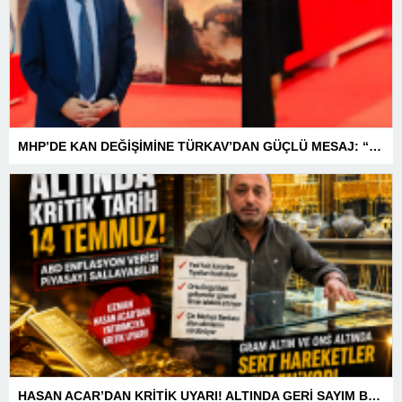
MHP’DE KAN DEĞİŞİMİNE TÜRKAV’DAN GÜÇLÜ MESAJ: “BİRLİK VE BERABERLİKLE DAHA GÜÇLÜYÜZ”
HASAN ACAR’DAN KRİTİK UYARI! ALTINDA GERİ SAYIM BAŞLADI! 14 TEMMUZ’DAKİ VERİ PİYASALARIN YÖNÜNÜ BELİRLEYECEK