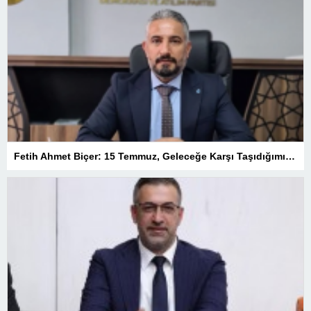
Fetih Ahmet Biçer: 15 Temmuz, Geleceğe Karşı Taşıdığımız Sorumluluğu Hatırlatan Bir Milattır