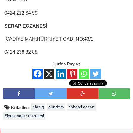
0424 212 34 99
SERAP ECZANESİ
İCADİYE MAH.HÜRRİYET CAD. NO:43/1
0424 238 82 88
Lütfen Paylaş
elazığ
gündem
nöbetçi eczan
Etiketler:
Siyasi nabız gazetesi