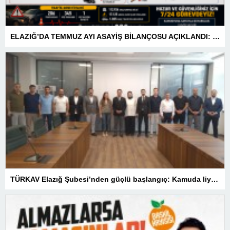
ELAZIĞ’DA TEMMUZ AYI ASAYİŞ BİLANÇOSU AÇIKLANDI: 1 AYDA 1.032 ŞAHIS YAKALANDI, 207 TUTUKLAMA
TÜRKAV Elazığ Şubesi’nden güçlü başlangıç: Kamuda liyakatin en gür sesi olacağız