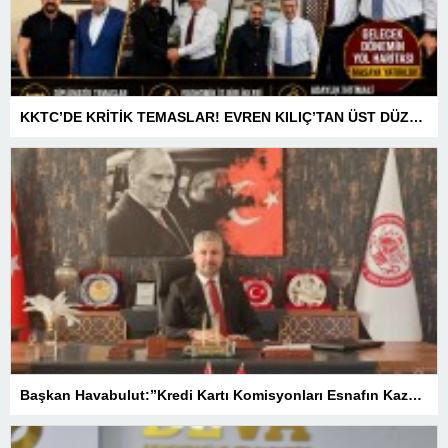
KKTC’DE KRİTİK TEMASLAR! EVREN KILIÇ’TAN ÜST DÜZEY ZİRVELER
Başkan Havabulut:”Kredi Kartı Komisyonları Esnafın Kazancını Eritiyor”