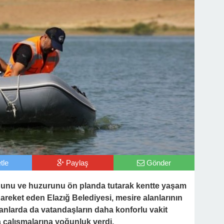
tle
Paylaş
Gönder
uğunu ve huzurunu ön planda tutarak kentte yaşam
hareket eden Elazığ Belediyesi, mesire alanlarının
anlarda da vatandaşların daha konforlu vakit
a çalışmalarına yoğunluk verdi.