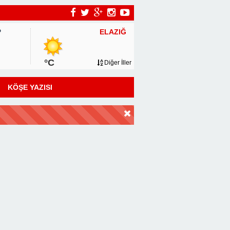
ELAZIĞ
P
°C
Diğer İller
KÖŞE YAZISI
DİR