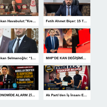
Başkan Havabulut:”Kredi Kartı Komisyonları Esnafın Kazancını Eritiyor”
Fetih Ahmet Biçer: 15 Temmuz, Geleceğe Karşı Taşıdığımız Sorumluluğu Hatırlatan Bir Milattır
Başkan Selmanoğlu: “15 Temmuz, Milletimizin Yazdığı En Büyük Demokrasi Destanlarından Biridir”
MHP’DE KAN DEĞİŞİMİNE TÜRKAV’DAN GÜÇLÜ MESAJ: “BİRLİK VE BERABERLİKLE DAHA GÜÇLÜYÜZ”
EKONOMİDE ALARM ZİLLERİ! NURULLAH ÖNER’DEN İŞ DÜNYASINA HAYATİ UYARILAR: “PANİK DEĞİL, PLANLAMA ZAMANI”
Ak Parti’den İş İnsanı Evren Kılıç’a Teşekkür Belgesi!