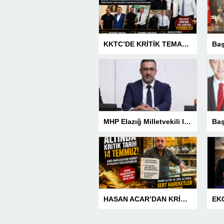
KKTC’DE KRİTİK TEMASLAR! EVREN KILIÇ’TAN ÜST DÜZEY ZİRVELER
MHP Elazığ Milletvekili IŞ IKVER: 15 TEMMUZ HAİN FETÖ KALKIŞMASI TÜRKİYE’Yİ İŞGAL GİRİŞİMİDİR
HASAN ACAR’DAN KRİTİK UYARI! ALTINDA GERİ SAYIM BAŞLADI! 14 TEMMUZ’DAKİ VERİ PİYASALARIN YÖNÜNÜ BELİRLEYECEK