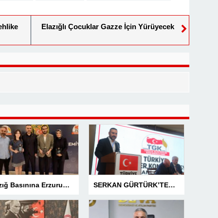
ehlike
Elazığlı Çocuklar Gazze İçin Yürüyecek
Elazığ Basınına Erzurum’da 3 Ödül
SERKAN GÜRTÜRK’TEN BASIN MESLEK YASASI VURGUSU!