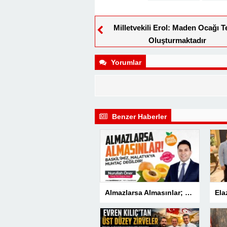
Milletvekili Erol: Maden Ocağı T
Oluşturmaktadır
Yorumlar
Benzer Haberler
Almazlarsa Almasınlar; Baskilimiz Malatya’ya Muhtaç Değildir