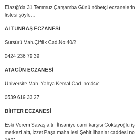
Elazığ’da 31 Temmuz Çarşamba Günü nöbetçi eczanelerin
listesi şöyle…
ALTUNBAŞ ECZANESİ
Sürsürü Mah.Çiftlik Cad.No:40/2
0424 236 79 39
ATAGÜN ECZANESİ
Üniversite Mah. Yahya Kemal Cad. no:44/c
0539 619 33 27
BİHTER ECZANESİ
Eski Verem Savaş altı , İhsaniye cami karşısı Göktayoğlu iş
merkezi altı, İzzet Paşa mahallesi Şehit İlhanlar caddesi no
16/C