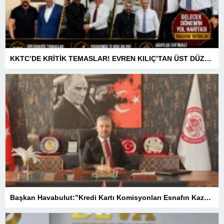
KKTC’DE KRİTİK TEMASLAR! EVREN KILIÇ’TAN ÜST DÜZEY ZİRVELER
Başkan Havabulut:”Kredi Kartı Komisyonları Esnafın Kazancını Eritiyor”