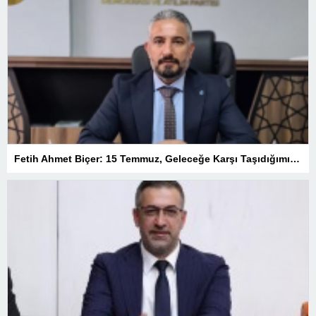
Fetih Ahmet Biçer: 15 Temmuz, Geleceğe Karşı Taşıdığımız Sorumluluğu Hatırlatan Bir Milattır