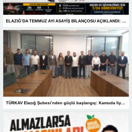
ELAZIĞ’DA TEMMUZ AYI ASAYİŞ BİLANÇOSU AÇIKLANDI: 1 AYDA 1.032 ŞAHIS YAKALANDI, 207 TUTUKLAMA
TÜRKAV Elazığ Şubesi’nden güçlü başlangıç: Kamuda liyakatin en gür sesi olacağız