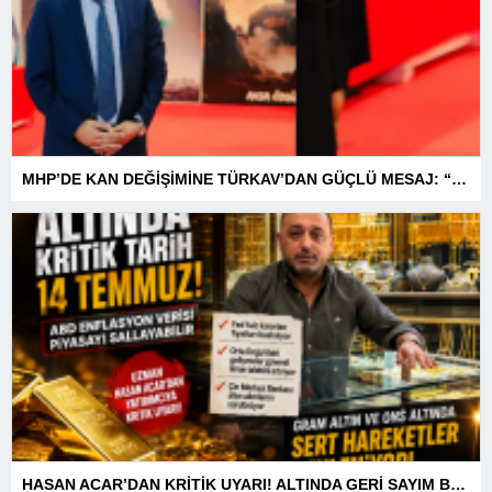
MHP’DE KAN DEĞİŞİMİNE TÜRKAV’DAN GÜÇLÜ MESAJ: “BİRLİK VE BERABERLİKLE DAHA GÜÇLÜYÜZ”
HASAN ACAR’DAN KRİTİK UYARI! ALTINDA GERİ SAYIM BAŞLADI! 14 TEMMUZ’DAKİ VERİ PİYASALARIN YÖNÜNÜ BELİRLEYECEK