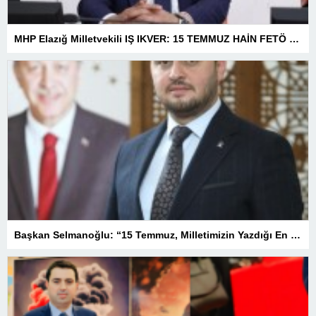
MHP Elazığ Milletvekili IŞ IKVER: 15 TEMMUZ HAİN FETÖ KALKIŞMASI TÜRKİYE’Yİ İŞGAL GİRİŞİMİDİR
Başkan Selmanoğlu: “15 Temmuz, Milletimizin Yazdığı En Büyük Demokrasi Destanlarından Biridir”