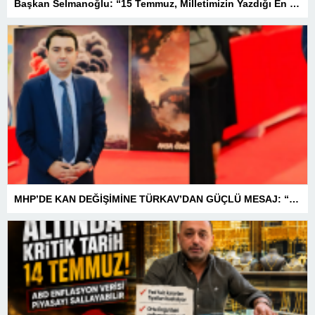
Başkan Selmanoğlu: “15 Temmuz, Milletimizin Yazdığı En Büyük Demokrasi Destanlarından Biridir”
MHP’DE KAN DEĞİŞİMİNE TÜRKAV’DAN GÜÇLÜ MESAJ: “BİRLİK VE BERABERLİKLE DAHA GÜÇLÜYÜZ”