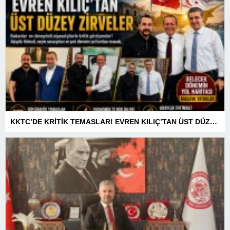
KKTC’DE KRİTİK TEMASLAR! EVREN KILIÇ’TAN ÜST DÜZEY ZİRVELER