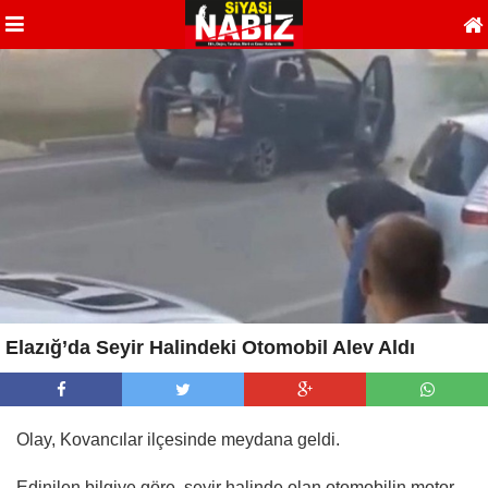
Elazığ’da Seyir Halindeki Otomobil Alev Aldı
Olay, Kovancılar ilçesinde meydana geldi.
Edinilen bilgiye göre, seyir halinde olan otomobilin motor