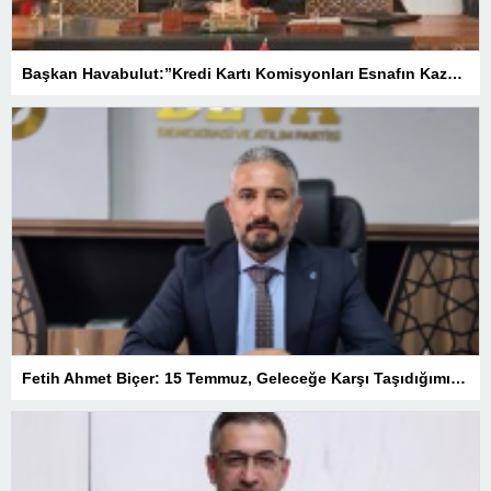
Başkan Havabulut:”Kredi Kartı Komisyonları Esnafın Kazancını Eritiyor”
Fetih Ahmet Biçer: 15 Temmuz, Geleceğe Karşı Taşıdığımız Sorumluluğu Hatırlatan Bir Milattır