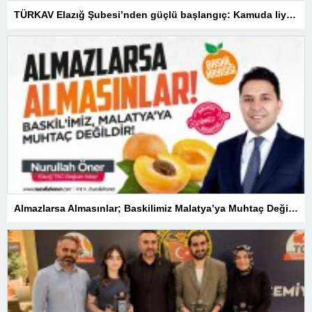
TÜRKAV Elazığ Şubesi’nden güçlü başlangıç: Kamuda liyakatin en gür sesi olacağız
Almazlarsa Almasınlar; Baskilimiz Malatya’ya Muhtaç Değildir