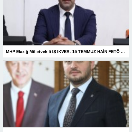
MHP Elazığ Milletvekili IŞ IKVER: 15 TEMMUZ HAİN FETÖ KALKIŞMASI TÜRKİYE’Yİ İŞGAL GİRİŞİMİDİR