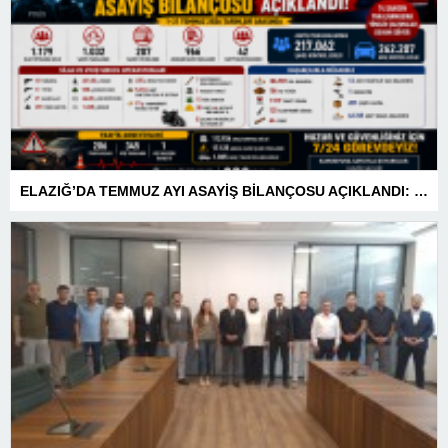
ELAZIĞ’DA TEMMUZ AYI ASAYİŞ BİLANÇOSU AÇIKLANDI: 1 AYDA 1.032 ŞAHIS YAKALANDI, 207 TUTUKLAMA