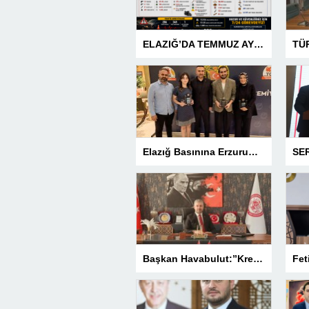
ELAZIĞ’DA TEMMUZ AYI ASAYİŞ BİLANÇOSU AÇIKLANDI: 1 AYDA 1.032 ŞAHIS YAKALANDI, 207 TUTUKLAMA
Elazığ Basınına Erzurum’da 3 Ödül
Başkan Havabulut:”Kredi Kartı Komisyonları Esnafın Kazancını Eritiyor”