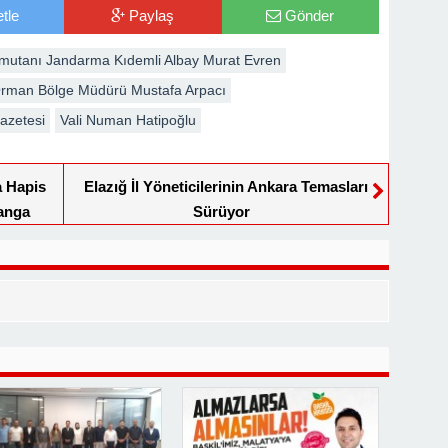
tle
Paylaş
Gönder
mutanı Jandarma Kıdemli Albay Murat Evren
rman Bölge Müdürü Mustafa Arpacı
gazetesi
Vali Numan Hatipoğlu
a Hapis
Elazığ İl Yöneticilerinin Ankara Temasları
anga
Sürüyor