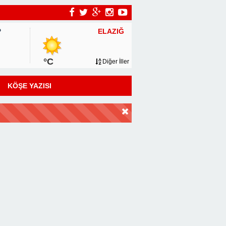
ELAZIĞ
P
°C
Diğer İller
KÖŞE YAZISI
DİR