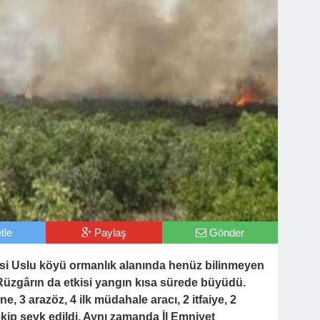
tle
Paylaş
Gönder
lçesi Uslu köyü ormanlık alanında henüz bilinmeyen
. Rüzgârın da etkisi yangın kısa sürede büyüdü.
e, 3 arazöz, 4 ilk müdahale aracı, 2 itfaiye, 2
kip sevk edildi. Aynı zamanda İl Emniyet