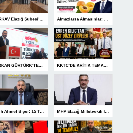
TÜRKAV Elazığ Şubesi’nden güçlü başlangıç: Kamuda liyakatin en gür sesi olacağız
Almazlarsa Almasınlar; Baskilimiz Malatya’ya Muhtaç Değildir
SERKAN GÜRTÜRK’TEN BASIN MESLEK YASASI VURGUSU!
KKTC’DE KRİTİK TEMASLAR! EVREN KILIÇ’TAN ÜST DÜZEY ZİRVELER
Fetih Ahmet Biçer: 15 Temmuz, Geleceğe Karşı Taşıdığımız Sorumluluğu Hatırlatan Bir Milattır
MHP Elazığ Milletvekili IŞ IKVER: 15 TEMMUZ HAİN FETÖ KALKIŞMASI TÜRKİYE’Yİ İŞGAL GİRİŞİMİDİR