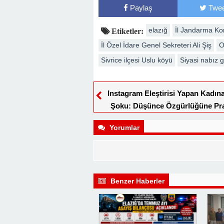
Paylaş
Twee
elazığ
İl Jandarma Ko
Etiketler:
İl Özel İdare Genel Sekreteri Ali Şiş
O
Sivrice ilçesi Uslu köyü
Siyasi nabız 
Instagram Eleştirisi Yapan Kadın
Şoku: Düşünce Özgürlüğüne Pr
Yorumlar
Benzer Haberler