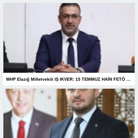
MHP Elazığ Milletvekili IŞ IKVER: 15 TEMMUZ HAİN FETÖ KALKIŞMASI TÜRKİYE’Yİ İŞGAL GİRİŞİMİDİR