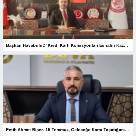
Başkan Havabulut:”Kredi Kartı Komisyonları Esnafın Kazancını Eritiyor”
Fetih Ahmet Biçer: 15 Temmuz, Geleceğe Karşı Taşıdığımız Sorumluluğu Hatırlatan Bir Milattır