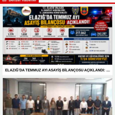
ELAZIĞ’DA TEMMUZ AYI ASAYİŞ BİLANÇOSU AÇIKLANDI: 1 AYDA 1.032 ŞAHIS YAKALANDI, 207 TUTUKLAMA