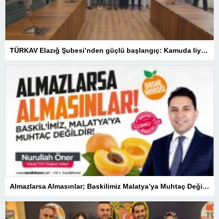
TÜRKAV Elazığ Şubesi’nden güçlü başlangıç: Kamuda liyakatin en gür sesi olacağız
Almazlarsa Almasınlar; Baskilimiz Malatya’ya Muhtaç Değildir