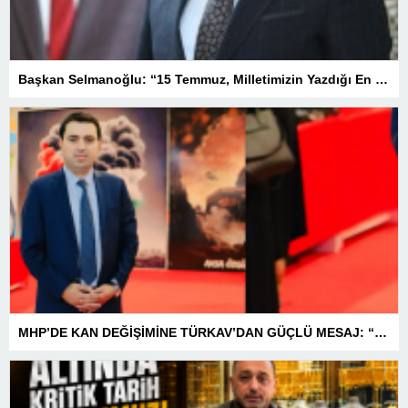
Başkan Selmanoğlu: “15 Temmuz, Milletimizin Yazdığı En Büyük Demokrasi Destanlarından Biridir”
MHP’DE KAN DEĞİŞİMİNE TÜRKAV’DAN GÜÇLÜ MESAJ: “BİRLİK VE BERABERLİKLE DAHA GÜÇLÜYÜZ”