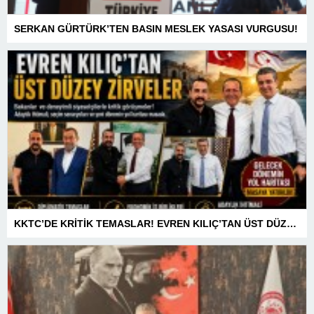
SERKAN GÜRTÜRK’TEN BASIN MESLEK YASASI VURGUSU!
KKTC’DE KRİTİK TEMASLAR! EVREN KILIÇ’TAN ÜST DÜZEY ZİRVELER