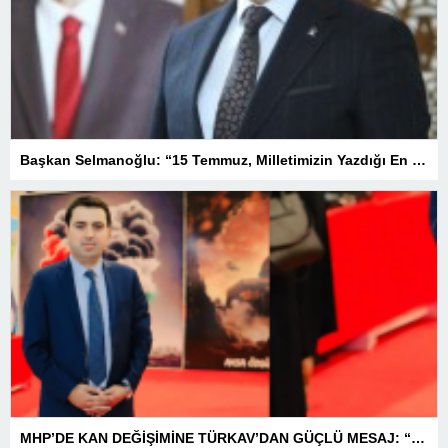
Başkan Selmanoğlu: “15 Temmuz, Milletimizin Yazdığı En Büyük Demokrasi Destanlarından Biridir”
MHP’DE KAN DEĞİŞİMİNE TÜRKAV’DAN GÜÇLÜ MESAJ: “BİRLİK VE BERABERLİKLE DAHA GÜÇLÜYÜZ”