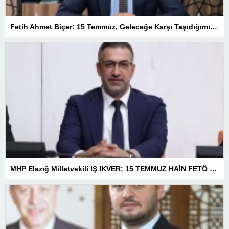
Fetih Ahmet Biçer: 15 Temmuz, Geleceğe Karşı Taşıdığımız Sorumluluğu Hatırlatan Bir Milattır
MHP Elazığ Milletvekili IŞ IKVER: 15 TEMMUZ HAİN FETÖ KALKIŞMASI TÜRKİYE’Yİ İŞGAL GİRİŞİMİDİR