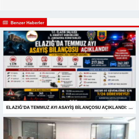
Benzer Haberler
ELAZIĞ’DA TEMMUZ AYI ASAYİŞ BİLANÇOSU AÇIKLANDI: 1 AYDA 1.032 ŞAHIS YAKALANDI, 207 TUTUKLAMA