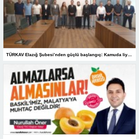
TÜRKAV Elazığ Şubesi’nden güçlü başlangıç: Kamuda liyakatin en gür sesi olacağız