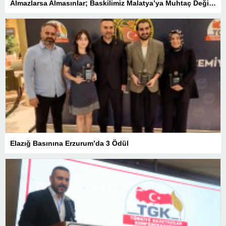
Almazlarsa Almasınlar; Baskilimiz Malatya’ya Muhtaç Değildir
Elazığ Basınına Erzurum’da 3 Ödül