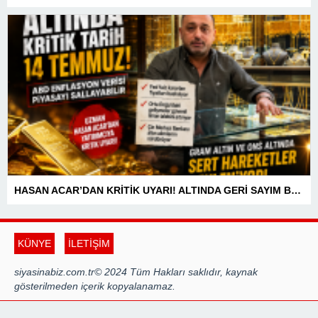
HASAN ACAR’DAN KRİTİK UYARI! ALTINDA GERİ SAYIM BAŞLADI! 14 TEMMUZ’DAKİ VERİ PİYASALARIN YÖNÜNÜ BELİRLEYECEK
KÜNYE
İLETİŞİM
siyasinabiz.com.tr© 2024 Tüm Hakları saklıdır, kaynak
gösterilmeden içerik kopyalanamaz.