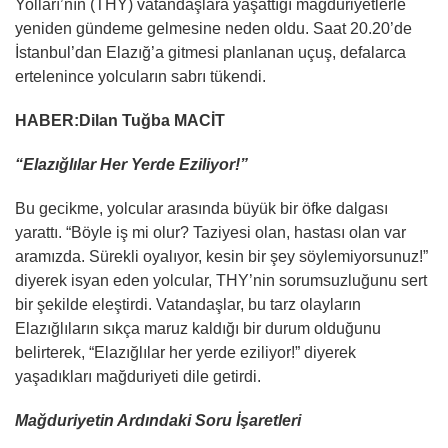
Yolları’nın (THY) vatandaşlara yaşattığı mağduriyetlerle
yeniden gündeme gelmesine neden oldu. Saat 20.20’de
İstanbul’dan Elazığ’a gitmesi planlanan uçuş, defalarca
ertelenince yolcuların sabrı tükendi.
HABER:Dilan Tuğba MACİT
“Elazığlılar Her Yerde Eziliyor!”
Bu gecikme, yolcular arasında büyük bir öfke dalgası
yarattı. “Böyle iş mi olur? Taziyesi olan, hastası olan var
aramızda. Sürekli oyalıyor, kesin bir şey söylemiyorsunuz!”
diyerek isyan eden yolcular, THY’nin sorumsuzluğunu sert
bir şekilde eleştirdi. Vatandaşlar, bu tarz olayların
Elazığlıların sıkça maruz kaldığı bir durum olduğunu
belirterek, “Elazığlılar her yerde eziliyor!” diyerek
yaşadıkları mağduriyeti dile getirdi.
Mağduriyetin Ardındaki Soru İşaretleri