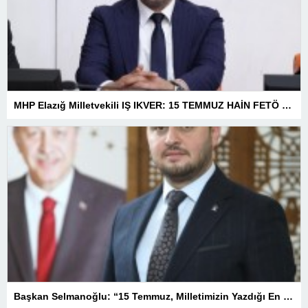
MHP Elazığ Milletvekili IŞ IKVER: 15 TEMMUZ HAİN FETÖ KALKIŞMASI TÜRKİYE’Yİ İŞGAL GİRİŞİMİDİR
Başkan Selmanoğlu: “15 Temmuz, Milletimizin Yazdığı En Büyük Demokrasi Destanlarından Biridir”