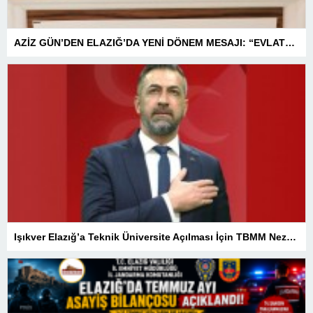
AZİZ GÜN’DEN ELAZIĞ’DA YENİ DÖNEM MESAJI: “EVLATLARIMIZI YARINLARA HAZIRLAYACAĞIZ”
Işıkver Elazığ’a Teknik Üniversite Açılması İçin TBMM Nezdinde Girişim Başlattı