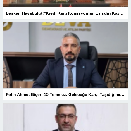
Başkan Havabulut:”Kredi Kartı Komisyonları Esnafın Kazancını Eritiyor”
Fetih Ahmet Biçer: 15 Temmuz, Geleceğe Karşı Taşıdığımız Sorumluluğu Hatırlatan Bir Milattır