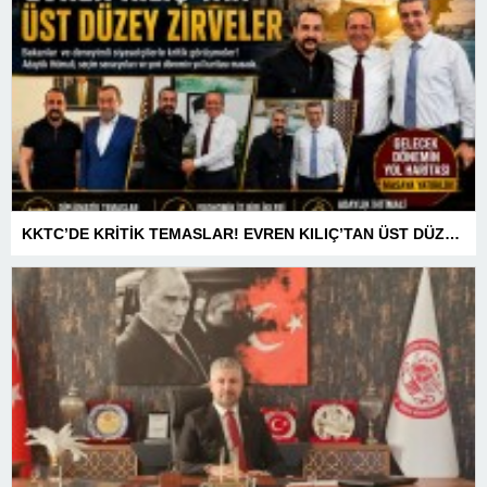
KKTC’DE KRİTİK TEMASLAR! EVREN KILIÇ’TAN ÜST DÜZEY ZİRVELER