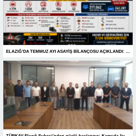
ELAZIĞ’DA TEMMUZ AYI ASAYİŞ BİLANÇOSU AÇIKLANDI: 1 AYDA 1.032 ŞAHIS YAKALANDI, 207 TUTUKLAMA
TÜRKAV Elazığ Şubesi’nden güçlü başlangıç: Kamuda liyakatin en gür sesi olacağız