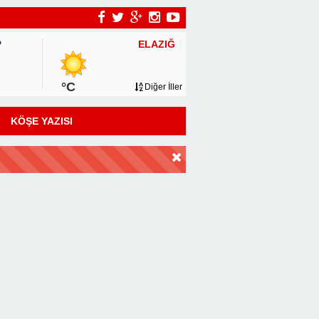
ELAZIĞ
P
°C
Diğer İller
KÖŞE YAZISI
DİR