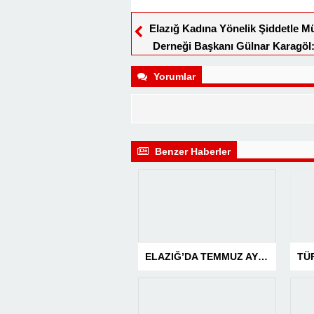
Elazığ Kadına Yönelik Şiddetle M
Derneği Başkanı Gülnar Karagöl
Aşağılık Çete Yalnızca Bebekleri 
Yorumlar
Güveni de Öldürdü!”
Benzer Haberler
ELAZIĞ’DA TEMMUZ AYI ASAYİŞ BİLANÇOSU AÇIKLANDI: 1 AYDA 1.032 ŞAHIS YAKALANDI, 207 TUTUKLAMA