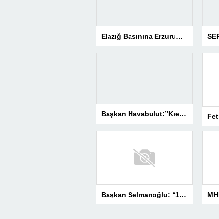
Elazığ Basınına Erzurum’da 3 Ödül
Başkan Havabulut:”Kredi Kartı Komisyonları Esnafın Kazancını Eritiyor”