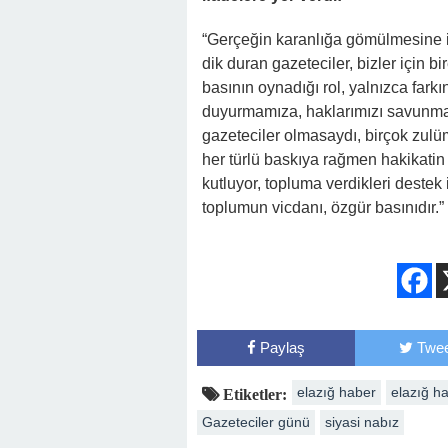
“Gerçeğin karanlığa gömülmesine i
dik duran gazeteciler, bizler için b
basının oynadığı rol, yalnızca far
duyurmamıza, haklarımızı savunmam
gazeteciler olmasaydı, birçok zulüm
her türlü baskıya rağmen hakikati
kutluyor, topluma verdikleri destek
toplumun vicdanı, özgür basınıdır.”
Paylaş
Twee
elazığ haber
elazığ ha
Etiketler:
Gazeteciler günü
siyasi nabız