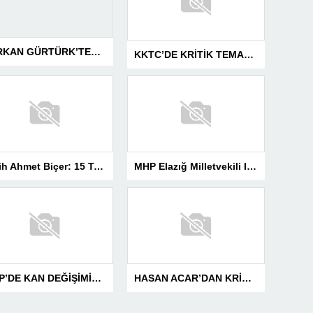
SERKAN GÜRTÜRK’TEN BASIN MESLEK YASASI VURGUSU!
KKTC’DE KRİTİK TEMASLAR! EVREN KILIÇ’TAN ÜST DÜZEY ZİRVELER
MHP Elazığ Milletvekili IŞ IKVER: 15 TEMMUZ HAİN FETÖ KALKIŞMASI TÜRKİYE’Yİ İŞGAL GİRİŞİMİDİR
Fetih Ahmet Biçer: 15 Temmuz, Geleceğe Karşı Taşıdığımız Sorumluluğu Hatırlatan Bir Milattır
Başkan Selmanoğlu: “15 Temmuz, Milletimizin Yazdığı En Büyük Demokrasi Destanlarından Biridir”