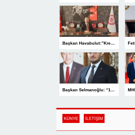
Başkan Havabulut:”Kredi Kartı Komisyonları Esnafın Kazancını Eritiyor”
Başkan Selmanoğlu: “15 Temmuz, Milletimizin Yazdığı En Büyük Demokrasi Destanlarından Biridir”
KÜNYE
İLETİŞİM