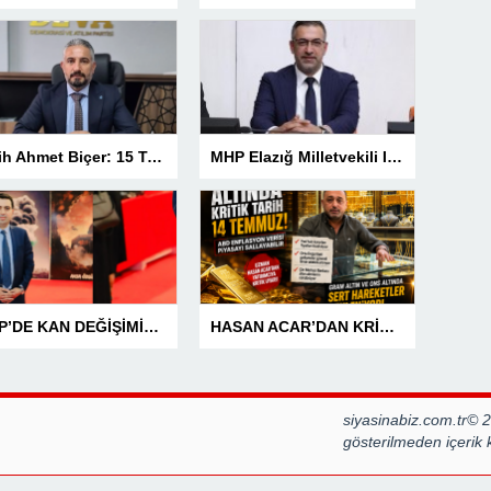
Fetih Ahmet Biçer: 15 Temmuz, Geleceğe Karşı Taşıdığımız Sorumluluğu Hatırlatan Bir Milattır
MHP Elazığ Milletvekili IŞ IKVER: 15 TEMMUZ HAİN FETÖ KALKIŞMASI TÜRKİYE’Yİ İŞGAL GİRİŞİMİDİR
MHP’DE KAN DEĞİŞİMİNE TÜRKAV’DAN GÜÇLÜ MESAJ: “BİRLİK VE BERABERLİKLE DAHA GÜÇLÜYÜZ”
HASAN ACAR’DAN KRİTİK UYARI! ALTINDA GERİ SAYIM BAŞLADI! 14 TEMMUZ’DAKİ VERİ PİYASALARIN YÖNÜNÜ BELİRLEYECEK
siyasinabiz.com.tr© 
gösterilmeden içerik