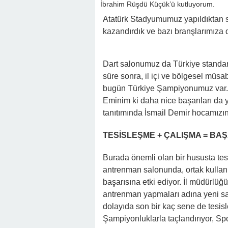
İbrahim Rüşdü Küçük’ü kutluyorum.
Atatürk Stadyumumuz yapıldıktan so
kazandırdık ve bazı branşlarımıza 
Dart salonumuz da Türkiye standartla
süre sonra, il içi ve bölgesel müsab
bugün Türkiye Şampiyonumuz var.
Eminim ki daha nice başarıları da y
tanıtımında İsmail Demir hocamızın 
TESİSLEŞME + ÇALIŞMA = BAŞ
Burada önemli olan bir hususta tes
antrenman salonunda, ortak kullan
başarısına etki ediyor. İl müdürlüğ
antrenman yapmaları adına yeni sal
dolayıda son bir kaç sene de tesis
Şampiyonluklarla taçlandırıyor, Sp