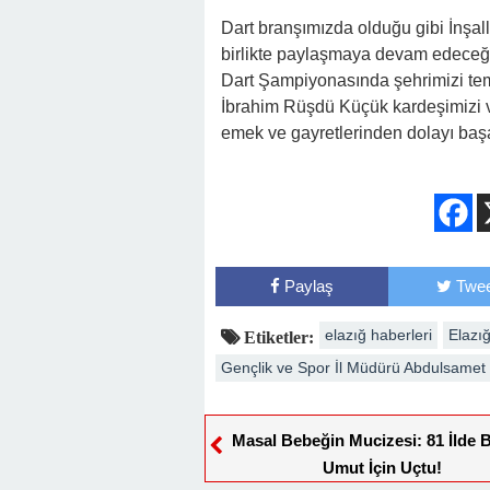
Dart branşımızda olduğu gibi İnşal
birlikte paylaşmaya devam edeceğ
Dart Şampiyonasında şehrimizi tem
İbrahim Rüşdü Küçük kardeşimizi v
emek ve gayretlerinden dolayı başar
Paylaş
Twee
elazığ haberleri
Elazığ
Etiketler:
Gençlik ve Spor İl Müdürü Abdulsamet
Masal Bebeğin Mucizesi: 81 İlde B
Umut İçin Uçtu!