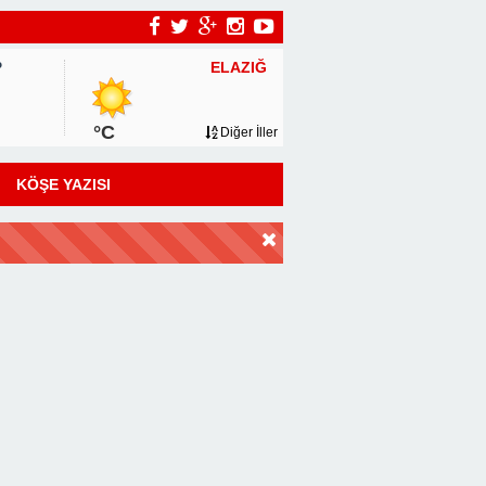
ELAZIĞ
P
°C
Diğer İller
KÖŞE YAZISI
DİR