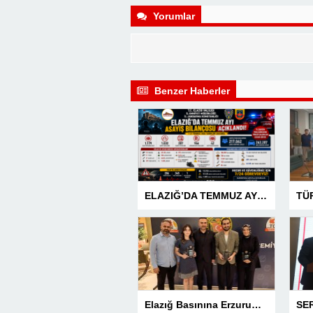
Yorumlar
Benzer Haberler
ELAZIĞ’DA TEMMUZ AYI ASAYİŞ BİLANÇOSU AÇIKLANDI: 1 AYDA 1.032 ŞAHIS YAKALANDI, 207 TUTUKLAMA
Elazığ Basınına Erzurum’da 3 Ödül