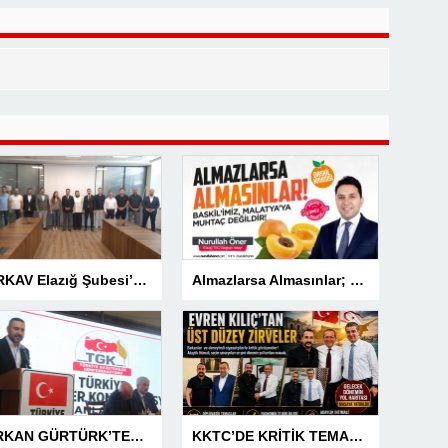
TÜRKAV Elazığ Şubesi’nden güçlü başlangıç: Kamuda liyakatin en gür sesi olacağız
Almazlarsa Almasınlar; Baskilimiz Malatya’ya Muhtaç Değildir
SERKAN GÜRTÜRK’TEN BASIN MESLEK YASASI VURGUSU!
KKTC’DE KRİTİK TEMASLAR! EVREN KILIÇ’TAN ÜST DÜZEY ZİRVELER