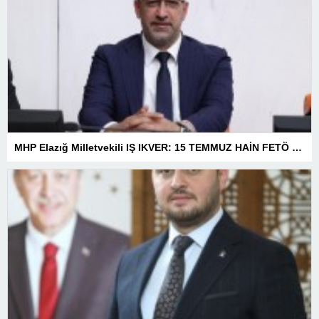
MHP Elazığ Milletvekili IŞ IKVER: 15 TEMMUZ HAİN FETÖ KALKIŞMASI TÜRKİYE’Yİ İŞGAL GİRİŞİMİDİR