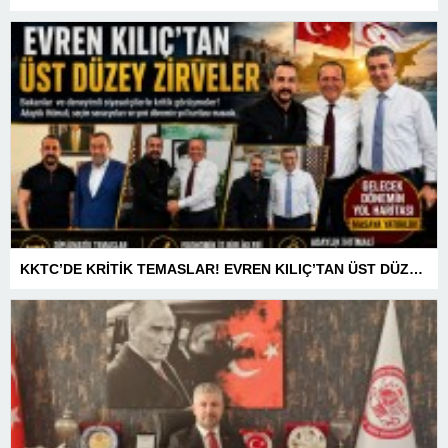
KKTC’DE KRİTİK TEMASLAR! EVREN KILIÇ’TAN ÜST DÜZEY ZİRVELER