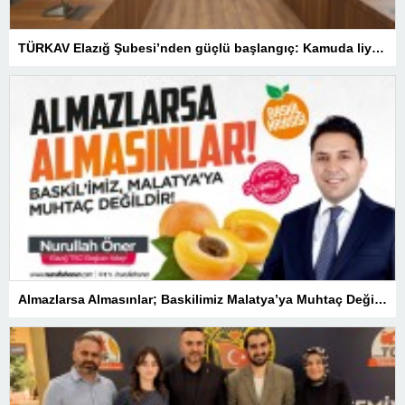
TÜRKAV Elazığ Şubesi’nden güçlü başlangıç: Kamuda liyakatin en gür sesi olacağız
Almazlarsa Almasınlar; Baskilimiz Malatya’ya Muhtaç Değildir