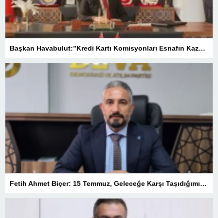
Başkan Havabulut:”Kredi Kartı Komisyonları Esnafın Kazancını Eritiyor”
Fetih Ahmet Biçer: 15 Temmuz, Geleceğe Karşı Taşıdığımız Sorumluluğu Hatırlatan Bir Milattır