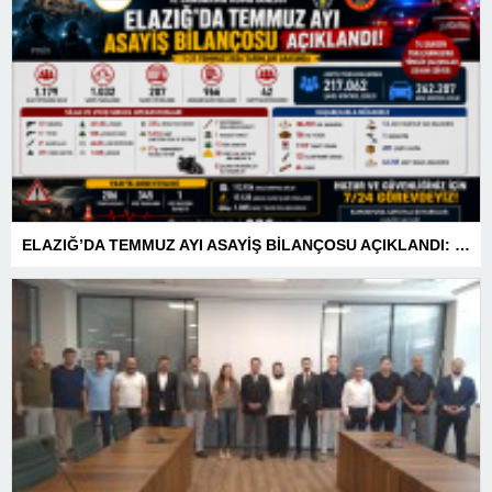
ELAZIĞ’DA TEMMUZ AYI ASAYİŞ BİLANÇOSU AÇIKLANDI: 1 AYDA 1.032 ŞAHIS YAKALANDI, 207 TUTUKLAMA