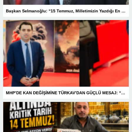
Başkan Selmanoğlu: “15 Temmuz, Milletimizin Yazdığı En Büyük Demokrasi Destanlarından Biridir”
MHP’DE KAN DEĞİŞİMİNE TÜRKAV’DAN GÜÇLÜ MESAJ: “BİRLİK VE BERABERLİKLE DAHA GÜÇLÜYÜZ”