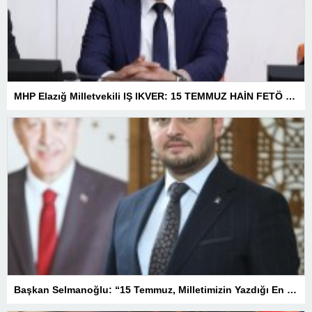
MHP Elazığ Milletvekili IŞ IKVER: 15 TEMMUZ HAİN FETÖ KALKIŞMASI TÜRKİYE’Yİ İŞGAL GİRİŞİMİDİR
Başkan Selmanoğlu: “15 Temmuz, Milletimizin Yazdığı En Büyük Demokrasi Destanlarından Biridir”