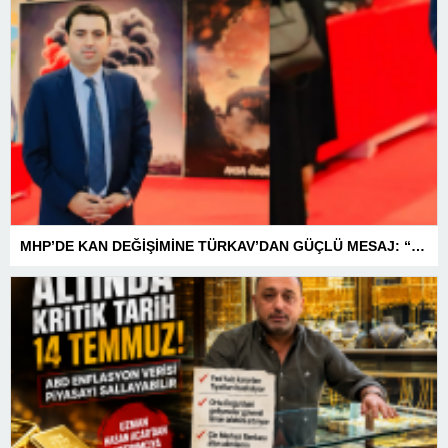
MHP’DE KAN DEĞİŞİMİNE TÜRKAV’DAN GÜÇLÜ MESAJ: “BİRLİK VE BERABERLİKLE DAHA GÜÇLÜYÜZ”