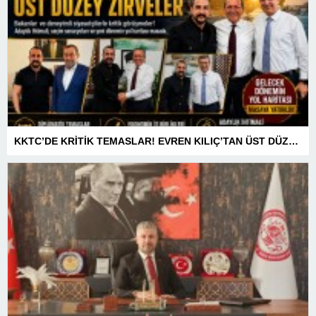
KKTC’DE KRİTİK TEMASLAR! EVREN KILIÇ’TAN ÜST DÜZEY ZİRVELER