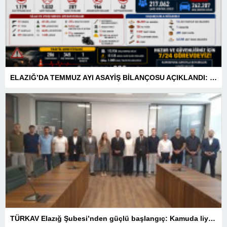
ELAZIĞ’DA TEMMUZ AYI ASAYİŞ BİLANÇOSU AÇIKLANDI: 1 AYDA 1.032 ŞAHIS YAKALANDI, 207 TUTUKLAMA
TÜRKAV Elazığ Şubesi’nden güçlü başlangıç: Kamuda liyakatin en gür sesi olacağız