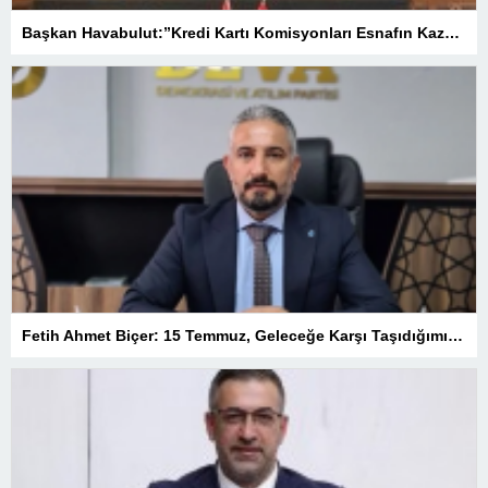
Başkan Havabulut:”Kredi Kartı Komisyonları Esnafın Kazancını Eritiyor”
Fetih Ahmet Biçer: 15 Temmuz, Geleceğe Karşı Taşıdığımız Sorumluluğu Hatırlatan Bir Milattır