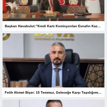
Başkan Havabulut:”Kredi Kartı Komisyonları Esnafın Kazancını Eritiyor”
Fetih Ahmet Biçer: 15 Temmuz, Geleceğe Karşı Taşıdığımız Sorumluluğu Hatırlatan Bir Milattır