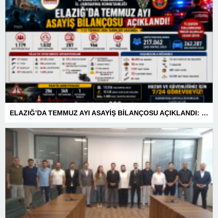
ELAZIĞ’DA TEMMUZ AYI ASAYİŞ BİLANÇOSU AÇIKLANDI: 1 AYDA 1.032 ŞAHIS YAKALANDI, 207 TUTUKLAMA