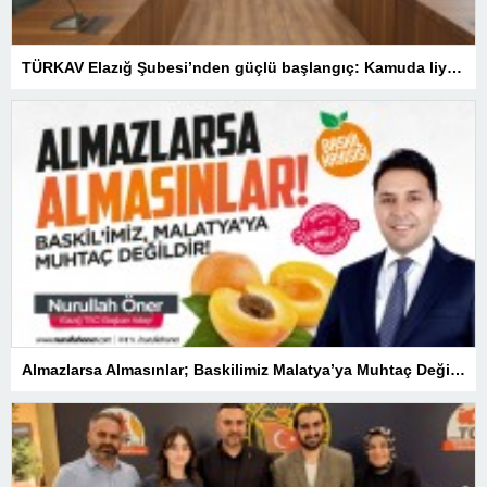
TÜRKAV Elazığ Şubesi’nden güçlü başlangıç: Kamuda liyakatin en gür sesi olacağız
Almazlarsa Almasınlar; Baskilimiz Malatya’ya Muhtaç Değildir