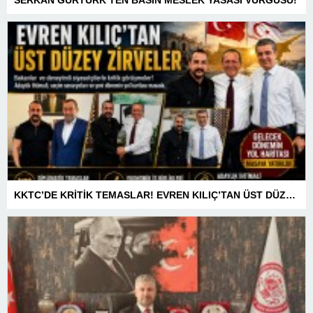
SERKAN GÜRTÜRK’TEN BASIN MESLEK YASASI VURGUSU!
KKTC’DE KRİTİK TEMASLAR! EVREN KILIÇ’TAN ÜST DÜZEY ZİRVELER