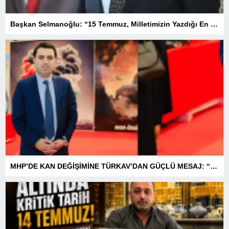
Başkan Selmanoğlu: “15 Temmuz, Milletimizin Yazdığı En Büyük Demokrasi Destanlarından Biridir”
MHP’DE KAN DEĞİŞİMİNE TÜRKAV’DAN GÜÇLÜ MESAJ: “BİRLİK VE BERABERLİKLE DAHA GÜÇLÜYÜZ”