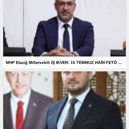
MHP Elazığ Milletvekili IŞ IKVER: 15 TEMMUZ HAİN FETÖ KALKIŞMASI TÜRKİYE’Yİ İŞGAL GİRİŞİMİDİR