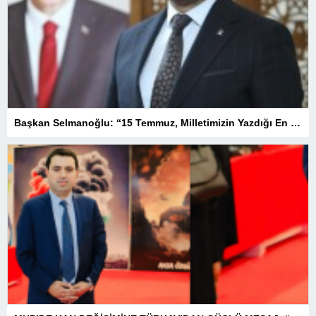
Başkan Selmanoğlu: “15 Temmuz, Milletimizin Yazdığı En Büyük Demokrasi Destanlarından Biridir”