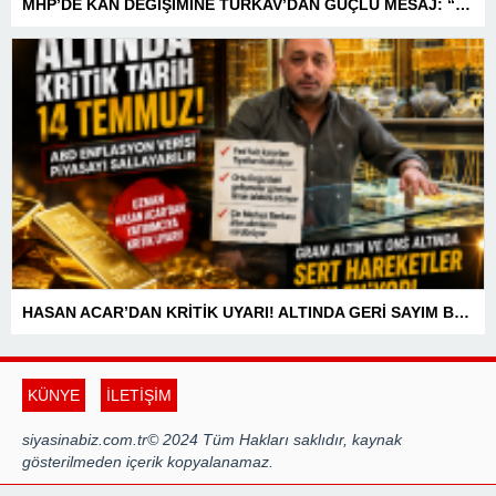
MHP’DE KAN DEĞİŞİMİNE TÜRKAV’DAN GÜÇLÜ MESAJ: “BİRLİK VE BERABERLİKLE DAHA GÜÇLÜYÜZ”
HASAN ACAR’DAN KRİTİK UYARI! ALTINDA GERİ SAYIM BAŞLADI! 14 TEMMUZ’DAKİ VERİ PİYASALARIN YÖNÜNÜ BELİRLEYECEK
KÜNYE
İLETİŞİM
siyasinabiz.com.tr© 2024 Tüm Hakları saklıdır, kaynak
gösterilmeden içerik kopyalanamaz.