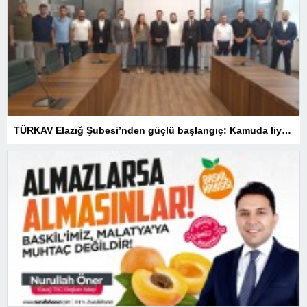
TÜRKAV Elazığ Şubesi’nden güçlü başlangıç: Kamuda liyakatin en gür sesi olacağız