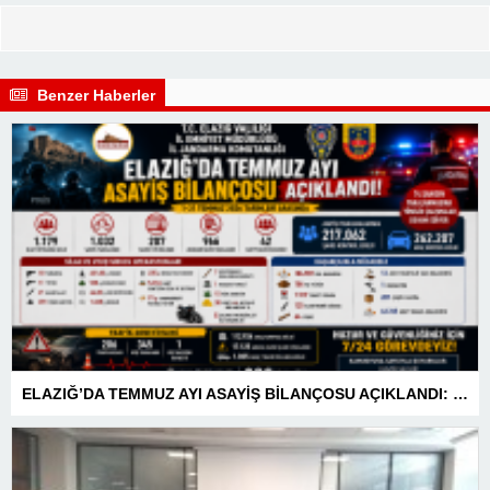
Benzer Haberler
ELAZIĞ’DA TEMMUZ AYI ASAYİŞ BİLANÇOSU AÇIKLANDI: 1 AYDA 1.032 ŞAHIS YAKALANDI, 207 TUTUKLAMA