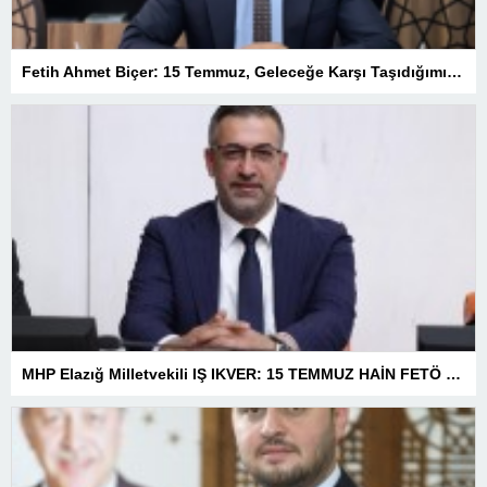
Fetih Ahmet Biçer: 15 Temmuz, Geleceğe Karşı Taşıdığımız Sorumluluğu Hatırlatan Bir Milattır
MHP Elazığ Milletvekili IŞ IKVER: 15 TEMMUZ HAİN FETÖ KALKIŞMASI TÜRKİYE’Yİ İŞGAL GİRİŞİMİDİR