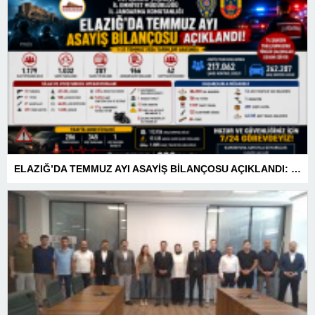
ELAZIĞ’DA TEMMUZ AYI ASAYİŞ BİLANÇOSU AÇIKLANDI: 1 AYDA 1.032 ŞAHIS YAKALANDI, 207 TUTUKLAMA