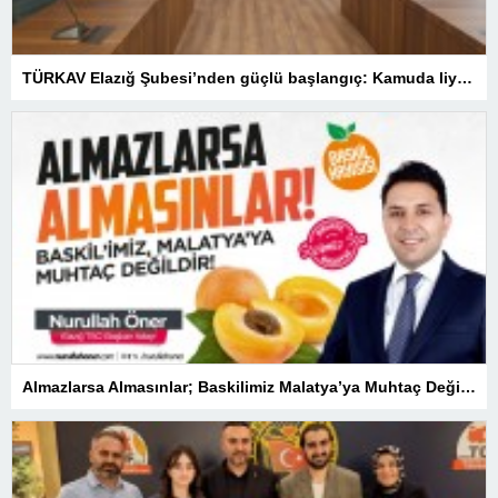
TÜRKAV Elazığ Şubesi’nden güçlü başlangıç: Kamuda liyakatin en gür sesi olacağız
Almazlarsa Almasınlar; Baskilimiz Malatya’ya Muhtaç Değildir