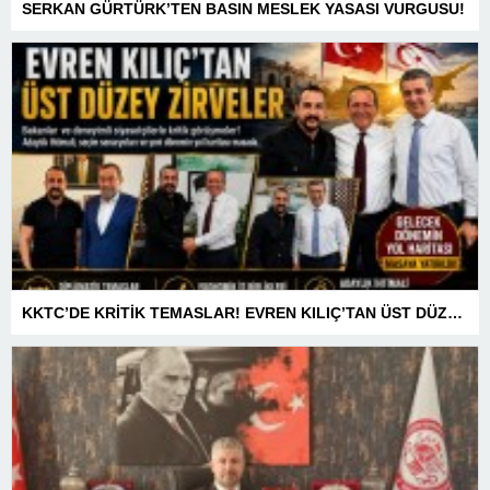
SERKAN GÜRTÜRK’TEN BASIN MESLEK YASASI VURGUSU!
KKTC’DE KRİTİK TEMASLAR! EVREN KILIÇ’TAN ÜST DÜZEY ZİRVELER