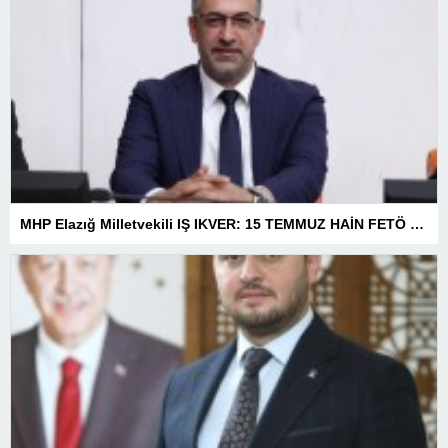
MHP Elazığ Milletvekili IŞ IKVER: 15 TEMMUZ HAİN FETÖ KALKIŞMASI TÜRKİYE’Yİ İŞGAL GİRİŞİMİDİR