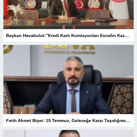
Başkan Havabulut:”Kredi Kartı Komisyonları Esnafın Kazancını Eritiyor”
Fetih Ahmet Biçer: 15 Temmuz, Geleceğe Karşı Taşıdığımız Sorumluluğu Hatırlatan Bir Milattır