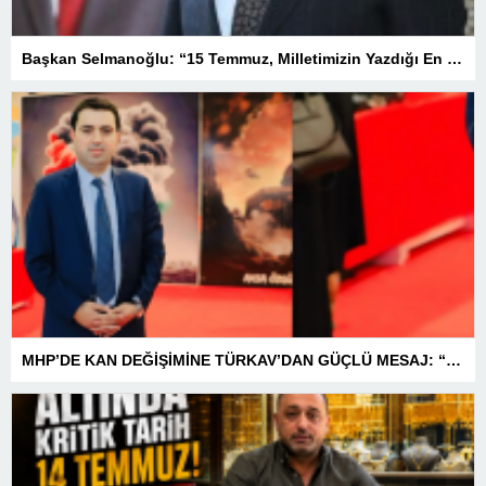
Başkan Selmanoğlu: “15 Temmuz, Milletimizin Yazdığı En Büyük Demokrasi Destanlarından Biridir”
MHP’DE KAN DEĞİŞİMİNE TÜRKAV’DAN GÜÇLÜ MESAJ: “BİRLİK VE BERABERLİKLE DAHA GÜÇLÜYÜZ”