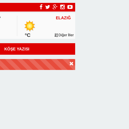
ELAZIĞ
P
°C
Diğer İller
KÖŞE YAZISI
DİR