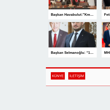
Başkan Havabulut:”Kredi Kartı Komisyonları Esnafın Kazancını Eritiyor”
Başkan Selmanoğlu: “15 Temmuz, Milletimizin Yazdığı En Büyük Demokrasi Destanlarından Biridir”
KÜNYE
İLETİŞİM