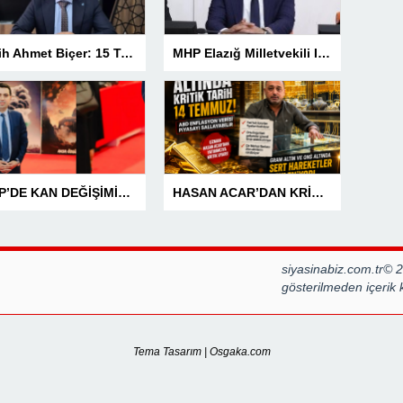
Fetih Ahmet Biçer: 15 Temmuz, Geleceğe Karşı Taşıdığımız Sorumluluğu Hatırlatan Bir Milattır
MHP Elazığ Milletvekili IŞ IKVER: 15 TEMMUZ HAİN FETÖ KALKIŞMASI TÜRKİYE’Yİ İŞGAL GİRİŞİMİDİR
MHP’DE KAN DEĞİŞİMİNE TÜRKAV’DAN GÜÇLÜ MESAJ: “BİRLİK VE BERABERLİKLE DAHA GÜÇLÜYÜZ”
HASAN ACAR’DAN KRİTİK UYARI! ALTINDA GERİ SAYIM BAŞLADI! 14 TEMMUZ’DAKİ VERİ PİYASALARIN YÖNÜNÜ BELİRLEYECEK
siyasinabiz.com.tr© 
gösterilmeden içerik
Tema Tasarım | Osgaka.com