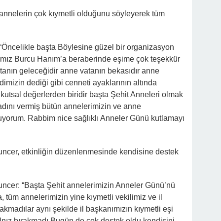
annelerin çok kıymetli olduğunu söyleyerek tüm
“Öncelikle başta Böylesine güzel bir organizasyon
ımız Burcu Hanım’a beraberinde eşime çok teşekkür
tanın geleceğidir anne vatanın bekasıdır anne
izin dediği gibi cenneti ayaklarının altında
 kutsal değerlerden biridir başta Şehit Anneleri olmak
adını vermiş bütün annelerimizin ve anne
uyorum. Rabbim nice sağlıklı Anneler Günü kutlamayı
cer, etkinliğin düzenlenmesinde kendisine destek
cer: “Başta Şehit annelerimizin Anneler Günü’nü
 tüm annelerimizin yine kıymetli vekilimiz ve il
akmadılar aynı şekilde il başkanımızın kıymetli eşi
nız bırakmadı Bugün de çok destek oldu kendisini