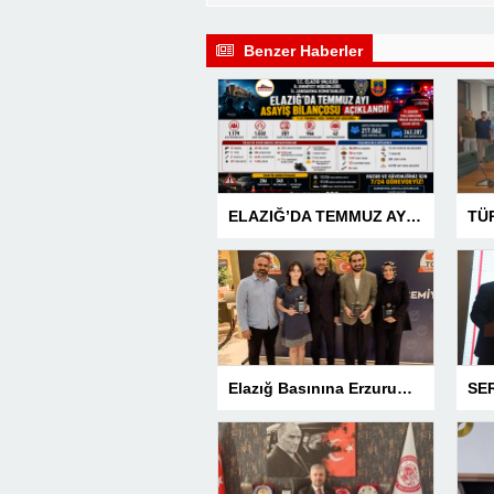
Benzer Haberler
ELAZIĞ’DA TEMMUZ AYI ASAYİŞ BİLANÇOSU AÇIKLANDI: 1 AYDA 1.032 ŞAHIS YAKALANDI, 207 TUTUKLAMA
Elazığ Basınına Erzurum’da 3 Ödül