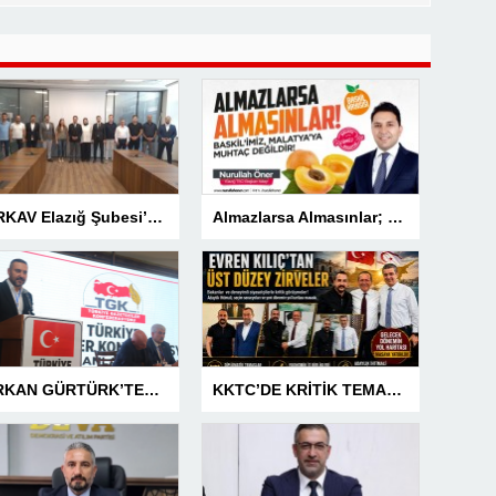
TÜRKAV Elazığ Şubesi’nden güçlü başlangıç: Kamuda liyakatin en gür sesi olacağız
Almazlarsa Almasınlar; Baskilimiz Malatya’ya Muhtaç Değildir
SERKAN GÜRTÜRK’TEN BASIN MESLEK YASASI VURGUSU!
KKTC’DE KRİTİK TEMASLAR! EVREN KILIÇ’TAN ÜST DÜZEY ZİRVELER