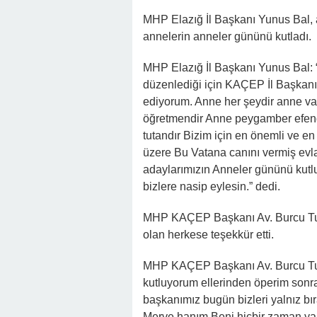
MHP Elazığ İl Başkanı Yunus Bal, 
annelerin anneler gününü kutladı.
MHP Elazığ İl Başkanı Yunus Bal: 
düzenlediği için KAÇEP İl Başkan
ediyorum. Anne her şeydir anne va
öğretmendir Anne peygamber efendim
tutandır Bizim için en önemli ve en
üzere Bu Vatana canını vermiş evl
adaylarımızın Anneler gününü kutl
bizlere nasip eylesin.” dedi.
MHP KAÇEP Başkanı Av. Burcu Tun
olan herkese teşekkür etti.
MHP KAÇEP Başkanı Av. Burcu Tun
kutluyorum ellerinden öperim sonra,
başkanımız bugün bizleri yalnız bır
Merve hanım Beni hiçbir zaman yal