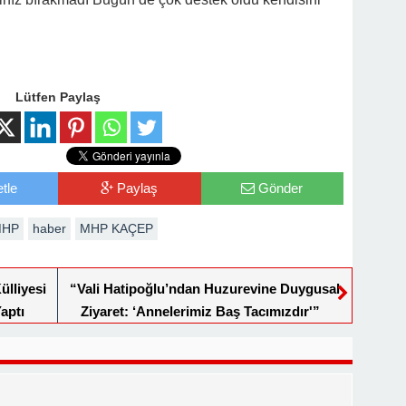
Lütfen Paylaş
tle
Paylaş
Gönder
MHP
haber
MHP KAÇEP
ülliyesi
“Vali Hatipoğlu’ndan Huzurevine Duygusal
aptı
Ziyaret: ‘Annelerimiz Baş Tacımızdır'”