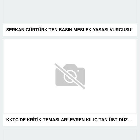
SERKAN GÜRTÜRK’TEN BASIN MESLEK YASASI VURGUSU!
KKTC’DE KRİTİK TEMASLAR! EVREN KILIÇ’TAN ÜST DÜZEY ZİRVELER