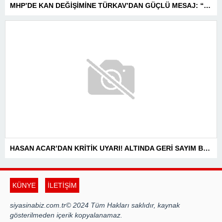
HASAN ACAR’DAN KRİTİK UYARI! ALTINDA GERİ SAYIM BAŞLADI! 14 TEMMUZ’DAKİ VERİ PİYASALARIN YÖNÜNÜ BELİRLEYECEK
KÜNYE
İLETİŞİM
siyasinabiz.com.tr© 2024 Tüm Hakları saklıdır, kaynak
gösterilmeden içerik kopyalanamaz.