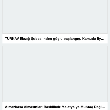
TÜRKAV Elazığ Şubesi’nden güçlü başlangıç: Kamuda liyakatin en gür sesi olacağız
Almazlarsa Almasınlar; Baskilimiz Malatya’ya Muhtaç Değildir