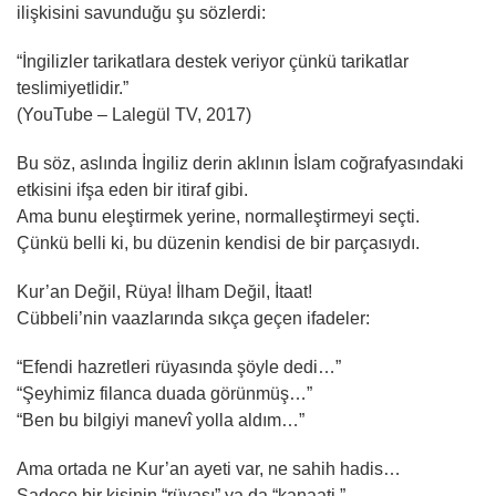
ilişkisini savunduğu şu sözlerdi:
“İngilizler tarikatlara destek veriyor çünkü tarikatlar
teslimiyetlidir.”
(YouTube – Lalegül TV, 2017)
Bu söz, aslında İngiliz derin aklının İslam coğrafyasındaki
etkisini ifşa eden bir itiraf gibi.
Ama bunu eleştirmek yerine, normalleştirmeyi seçti.
Çünkü belli ki, bu düzenin kendisi de bir parçasıydı.
Kur’an Değil, Rüya! İlham Değil, İtaat!
Cübbeli’nin vaazlarında sıkça geçen ifadeler:
“Efendi hazretleri rüyasında şöyle dedi…”
“Şeyhimiz filanca duada görünmüş…”
“Ben bu bilgiyi manevî yolla aldım…”
Ama ortada ne Kur’an ayeti var, ne sahih hadis…
Sadece bir kişinin “rüyası” ya da “kanaati.”