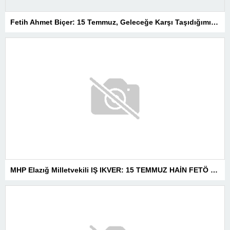
Fetih Ahmet Biçer: 15 Temmuz, Geleceğe Karşı Taşıdığımız Sorumluluğu Hatırlatan Bir Milattır
MHP Elazığ Milletvekili IŞ IKVER: 15 TEMMUZ HAİN FETÖ KALKIŞMASI TÜRKİYE’Yİ İŞGAL GİRİŞİMİDİR