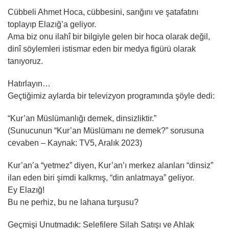
Cübbeli Ahmet Hoca, cübbesini, sarığını ve şatafatını
toplayıp Elazığ’a geliyor.
Ama biz onu ilahî bir bilgiyle gelen bir hoca olarak değil,
dinî söylemleri istismar eden bir medya figürü olarak
tanıyoruz.
Hatırlayın…
Geçtiğimiz aylarda bir televizyon programında şöyle dedi:
“Kur’an Müslümanlığı demek, dinsizliktir.”
(Sunucunun “Kur’an Müslümanı ne demek?” sorusuna
cevaben – Kaynak: TV5, Aralık 2023)
Kur’an’a “yetmez” diyen, Kur’an’ı merkez alanları “dinsiz”
ilan eden biri şimdi kalkmış, “din anlatmaya” geliyor.
Ey Elazığ!
Bu ne perhiz, bu ne lahana turşusu?
Geçmişi Unutmadık: Selefilere Silah Satışı ve Ahlak