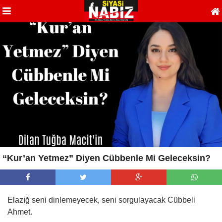
“Kur’an Yetmez” Diyen Cübbenle Mi Geleceksin?
Elazığ seni dinlemeyecek, seni sorgulayacak Cübbeli
Ahmet.