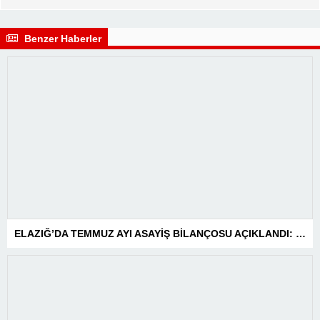
Benzer Haberler
ELAZIĞ’DA TEMMUZ AYI ASAYİŞ BİLANÇOSU AÇIKLANDI: 1 AYDA 1.032 ŞAHIS YAKALANDI, 207 TUTUKLAMA