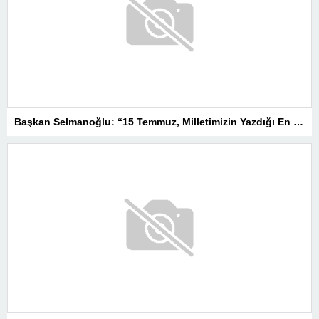
Başkan Selmanoğlu: “15 Temmuz, Milletimizin Yazdığı En Büyük Demokrasi Destanlarından Biridir”
MHP’DE KAN DEĞİŞİMİNE TÜRKAV’DAN GÜÇLÜ MESAJ: “BİRLİK VE BERABERLİKLE DAHA GÜÇLÜYÜZ”