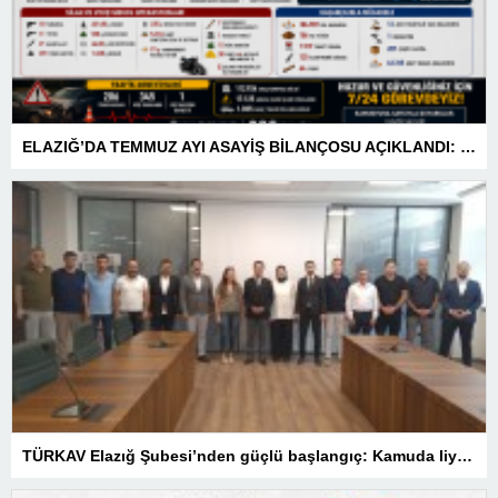
ELAZIĞ’DA TEMMUZ AYI ASAYİŞ BİLANÇOSU AÇIKLANDI: 1 AYDA 1.032 ŞAHIS YAKALANDI, 207 TUTUKLAMA
TÜRKAV Elazığ Şubesi’nden güçlü başlangıç: Kamuda liyakatin en gür sesi olacağız