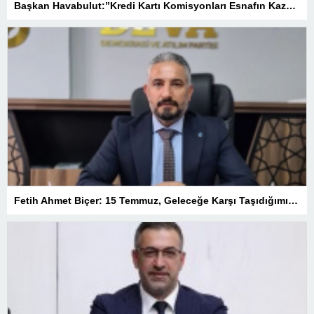
Başkan Havabulut:”Kredi Kartı Komisyonları Esnafın Kazancını Eritiyor”
Fetih Ahmet Biçer: 15 Temmuz, Geleceğe Karşı Taşıdığımız Sorumluluğu Hatırlatan Bir Milattır