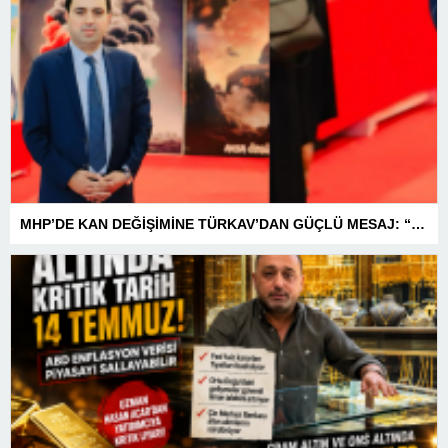
MHP’DE KAN DEĞİŞİMİNE TÜRKAV’DAN GÜÇLÜ MESAJ: “BİRLİK VE BERABERLİKLE DAHA GÜÇLÜYÜZ”