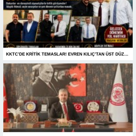
KKTC’DE KRİTİK TEMASLAR! EVREN KILIÇ’TAN ÜST DÜZEY ZİRVELER