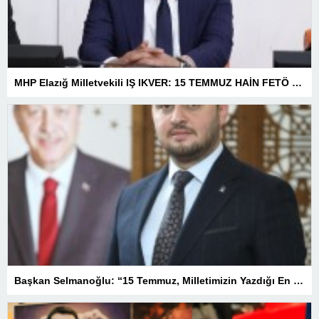
MHP Elazığ Milletvekili IŞ IKVER: 15 TEMMUZ HAİN FETÖ KALKIŞMASI TÜRKİYE’Yİ İŞGAL GİRİŞİMİDİR
Başkan Selmanoğlu: “15 Temmuz, Milletimizin Yazdığı En Büyük Demokrasi Destanlarından Biridir”