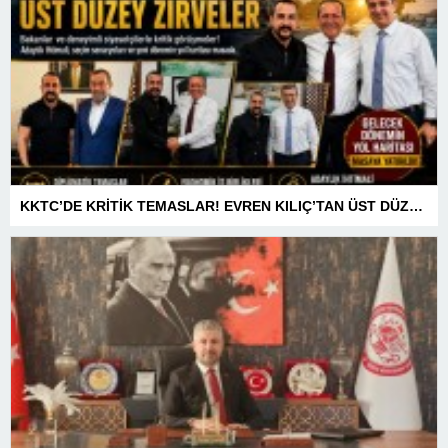
KKTC’DE KRİTİK TEMASLAR! EVREN KILIÇ’TAN ÜST DÜZEY ZİRVELER