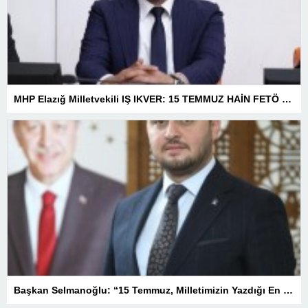
MHP Elazığ Milletvekili IŞ IKVER: 15 TEMMUZ HAİN FETÖ KALKIŞMASI TÜRKİYE’Yİ İŞGAL GİRİŞİMİDİR
Başkan Selmanoğlu: “15 Temmuz, Milletimizin Yazdığı En Büyük Demokrasi Destanlarından Biridir”