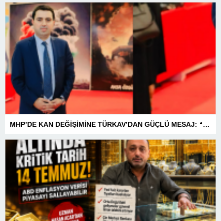
MHP’DE KAN DEĞİŞİMİNE TÜRKAV’DAN GÜÇLÜ MESAJ: “BİRLİK VE BERABERLİKLE DAHA GÜÇLÜYÜZ”