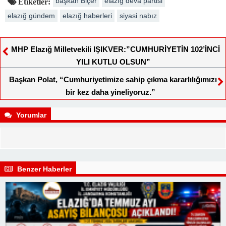
başkan Biçer
elazığ deva partisi
Etiketler:
elazığ gündem
elazığ haberleri
siyasi nabız
MHP Elazığ Milletvekili IŞIKVER:”CUMHURİYETİN 102’İNCİ
YILI KUTLU OLSUN”
Başkan Polat, “Cumhuriyetimize sahip çıkma kararlılığımızı
bir kez daha yineliyoruz.”
Yorumlar
Benzer Haberler