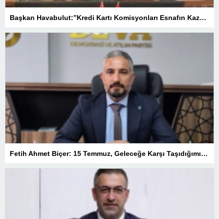
Başkan Havabulut:”Kredi Kartı Komisyonları Esnafın Kazancını Eritiyor”
Fetih Ahmet Biçer: 15 Temmuz, Geleceğe Karşı Taşıdığımız Sorumluluğu Hatırlatan Bir Milattır