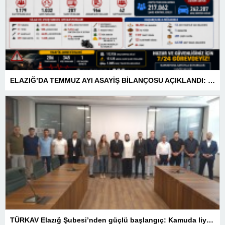
ELAZIĞ’DA TEMMUZ AYI ASAYİŞ BİLANÇOSU AÇIKLANDI: 1 AYDA 1.032 ŞAHIS YAKALANDI, 207 TUTUKLAMA
TÜRKAV Elazığ Şubesi’nden güçlü başlangıç: Kamuda liyakatin en gür sesi olacağız