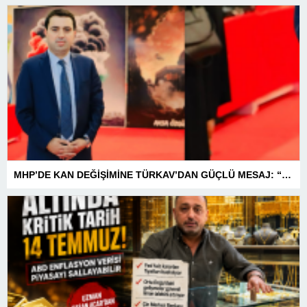
MHP’DE KAN DEĞİŞİMİNE TÜRKAV’DAN GÜÇLÜ MESAJ: “BİRLİK VE BERABERLİKLE DAHA GÜÇLÜYÜZ”