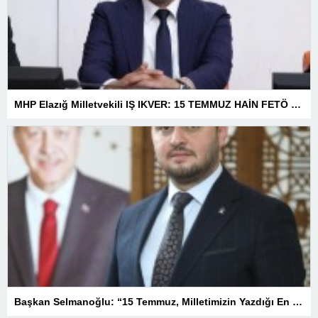
MHP Elazığ Milletvekili IŞ IKVER: 15 TEMMUZ HAİN FETÖ KALKIŞMASI TÜRKİYE’Yİ İŞGAL GİRİŞİMİDİR
Başkan Selmanoğlu: “15 Temmuz, Milletimizin Yazdığı En Büyük Demokrasi Destanlarından Biridir”