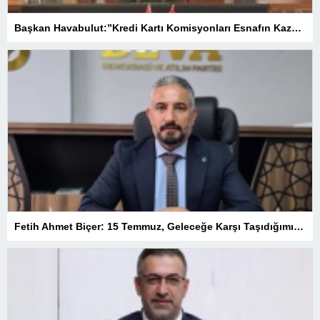
Başkan Havabulut:”Kredi Kartı Komisyonları Esnafın Kazancını Eritiyor”
Fetih Ahmet Biçer: 15 Temmuz, Geleceğe Karşı Taşıdığımız Sorumluluğu Hatırlatan Bir Milattır