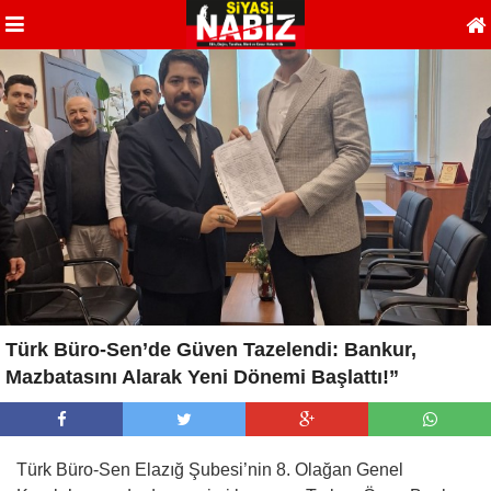
Türk Büro-Sen’de Güven Tazelendi: Bankur,
Mazbatasını Alarak Yeni Dönemi Başlattı!”
Türk Büro-Sen Elazığ Şubesi’nin 8. Olağan Genel