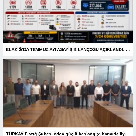
ELAZIĞ’DA TEMMUZ AYI ASAYİŞ BİLANÇOSU AÇIKLANDI: 1 AYDA 1.032 ŞAHIS YAKALANDI, 207 TUTUKLAMA
TÜRKAV Elazığ Şubesi’nden güçlü başlangıç: Kamuda liyakatin en gür sesi olacağız