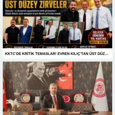
KKTC’DE KRİTİK TEMASLAR! EVREN KILIÇ’TAN ÜST DÜZEY ZİRVELER