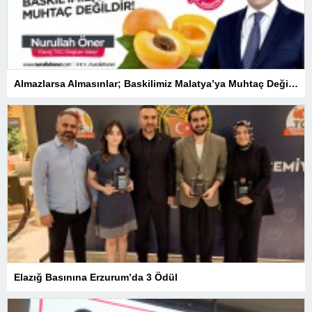
Almazlarsa Almasınlar; Baskilimiz Malatya’ya Muhtaç Değildir
Elazığ Basınına Erzurum’da 3 Ödül