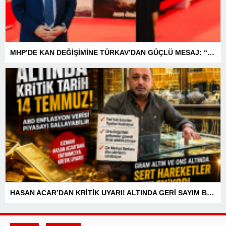
MHP’DE KAN DEĞİŞİMİNE TÜRKAV’DAN GÜÇLÜ MESAJ: “BİRLİK VE BERABERLİKLE DAHA GÜÇLÜYÜZ”
HASAN ACAR’DAN KRİTİK UYARI! ALTINDA GERİ SAYIM BAŞLADI! 14 TEMMUZ’DAKİ VERİ PİYASALARIN YÖNÜNÜ BELİRLEYECEK