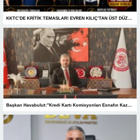
KKTC’DE KRİTİK TEMASLAR! EVREN KILIÇ’TAN ÜST DÜZEY ZİRVELER
Başkan Havabulut:”Kredi Kartı Komisyonları Esnafın Kazancını Eritiyor”