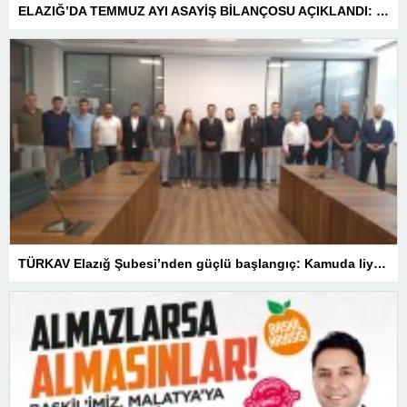
ELAZIĞ’DA TEMMUZ AYI ASAYİŞ BİLANÇOSU AÇIKLANDI: 1 AYDA 1.032 ŞAHIS YAKALANDI, 207 TUTUKLAMA
TÜRKAV Elazığ Şubesi’nden güçlü başlangıç: Kamuda liyakatin en gür sesi olacağız