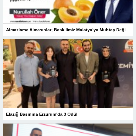
Almazlarsa Almasınlar; Baskilimiz Malatya’ya Muhtaç Değildir
Elazığ Basınına Erzurum’da 3 Ödül