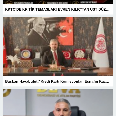
KKTC’DE KRİTİK TEMASLAR! EVREN KILIÇ’TAN ÜST DÜZEY ZİRVELER
Başkan Havabulut:”Kredi Kartı Komisyonları Esnafın Kazancını Eritiyor”