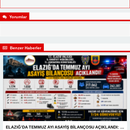
Yorumlar
Benzer Haberler
ELAZIĞ’DA TEMMUZ AYI ASAYİŞ BİLANÇOSU AÇIKLANDI: 1 AYDA 1.032 ŞAHIS YAKALANDI, 207 TUTUKLAMA