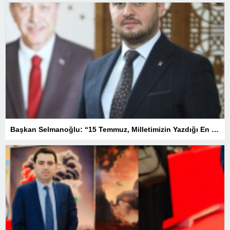
Başkan Selmanoğlu: “15 Temmuz, Milletimizin Yazdığı En Büyük Demokrasi Destanlarından Biridir”