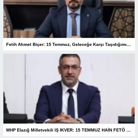
Fetih Ahmet Biçer: 15 Temmuz, Geleceğe Karşı Taşıdığımız Sorumluluğu Hatırlatan Bir Milattır
MHP Elazığ Milletvekili IŞ IKVER: 15 TEMMUZ HAİN FETÖ KALKIŞMASI TÜRKİYE’Yİ İŞGAL GİRİŞİMİDİR