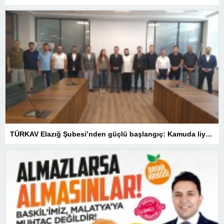
TÜRKAV Elazığ Şubesi’nden güçlü başlangıç: Kamuda liyakatin en gür sesi olacağız