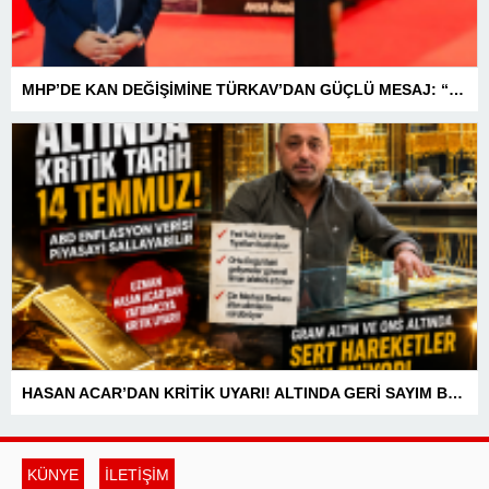
MHP’DE KAN DEĞİŞİMİNE TÜRKAV’DAN GÜÇLÜ MESAJ: “BİRLİK VE BERABERLİKLE DAHA GÜÇLÜYÜZ”
HASAN ACAR’DAN KRİTİK UYARI! ALTINDA GERİ SAYIM BAŞLADI! 14 TEMMUZ’DAKİ VERİ PİYASALARIN YÖNÜNÜ BELİRLEYECEK
KÜNYE
İLETİŞİM