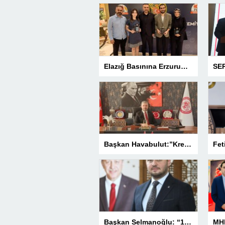
Elazığ Basınına Erzurum’da 3 Ödül
Başkan Havabulut:”Kredi Kartı Komisyonları Esnafın Kazancını Eritiyor”
Başkan Selmanoğlu: “15 Temmuz, Milletimizin Yazdığı En Büyük Demokrasi Destanlarından Biridir”