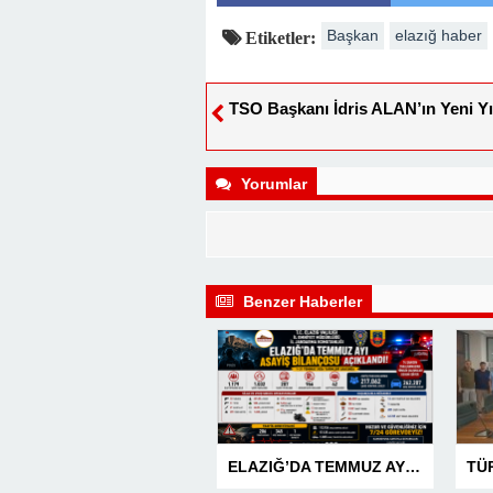
Başkan
elazığ haber
Etiketler:
TSO Başkanı İdris ALAN’ın Yeni Yı
Yorumlar
Benzer Haberler
ELAZIĞ’DA TEMMUZ AYI ASAYİŞ BİLANÇOSU AÇIKLANDI: 1 AYDA 1.032 ŞAHIS YAKALANDI, 207 TUTUKLAMA