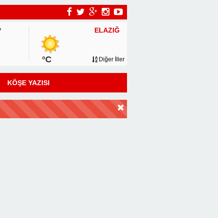
ELAZIĞ
P
°C
Diğer İller
KÖŞE YAZISI
DİR