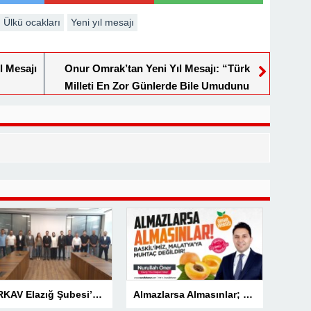
Ülkü ocakları
Yeni yıl mesajı
l Mesajı
Onur Omrak’tan Yeni Yıl Mesajı: “Türk
Milleti En Zor Günlerde Bile Umudunu
Kaybetmez
TÜRKAV Elazığ Şubesi’nden güçlü başlangıç: Kamuda liyakatin en gür sesi olacağız
Almazlarsa Almasınlar; Baskilimiz Malatya’ya Muhtaç Değildir