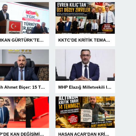
SERKAN GÜRTÜRK’TEN BASIN MESLEK YASASI VURGUSU!
KKTC’DE KRİTİK TEMASLAR! EVREN KILIÇ’TAN ÜST DÜZEY ZİRVELER
Fetih Ahmet Biçer: 15 Temmuz, Geleceğe Karşı Taşıdığımız Sorumluluğu Hatırlatan Bir Milattır
MHP Elazığ Milletvekili IŞ IKVER: 15 TEMMUZ HAİN FETÖ KALKIŞMASI TÜRKİYE’Yİ İŞGAL GİRİŞİMİDİR
MHP’DE KAN DEĞİŞİMİNE TÜRKAV’DAN GÜÇLÜ MESAJ: “BİRLİK VE BERABERLİKLE DAHA GÜÇLÜYÜZ”
HASAN ACAR’DAN KRİTİK UYARI! ALTINDA GERİ SAYIM BAŞLADI! 14 TEMMUZ’DAKİ VERİ PİYASALARIN YÖNÜNÜ BELİRLEYECEK