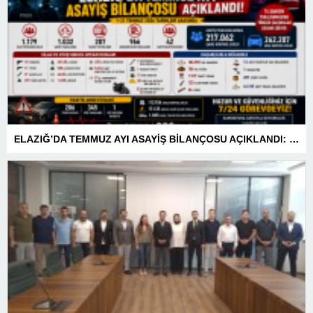
ELAZIĞ’DA TEMMUZ AYI ASAYİŞ BİLANÇOSU AÇIKLANDI: 1 AYDA 1.032 ŞAHIS YAKALANDI, 207 TUTUKLAMA