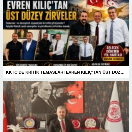
KKTC’DE KRİTİK TEMASLAR! EVREN KILIÇ’TAN ÜST DÜZEY ZİRVELER