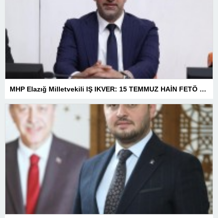
MHP Elazığ Milletvekili IŞ IKVER: 15 TEMMUZ HAİN FETÖ KALKIŞMASI TÜRKİYE’Yİ İŞGAL GİRİŞİMİDİR