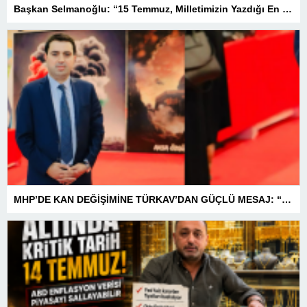
Başkan Selmanoğlu: “15 Temmuz, Milletimizin Yazdığı En Büyük Demokrasi Destanlarından Biridir”
MHP’DE KAN DEĞİŞİMİNE TÜRKAV’DAN GÜÇLÜ MESAJ: “BİRLİK VE BERABERLİKLE DAHA GÜÇLÜYÜZ”