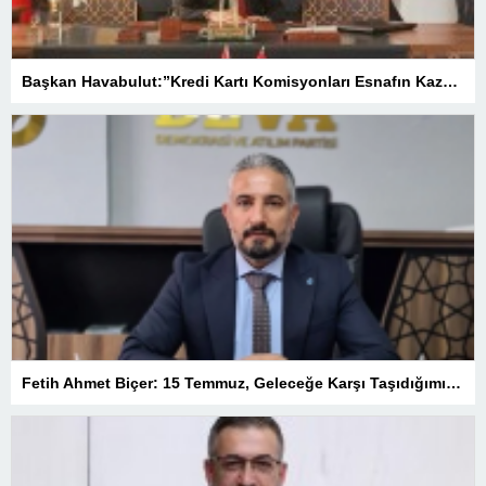
Başkan Havabulut:”Kredi Kartı Komisyonları Esnafın Kazancını Eritiyor”
Fetih Ahmet Biçer: 15 Temmuz, Geleceğe Karşı Taşıdığımız Sorumluluğu Hatırlatan Bir Milattır