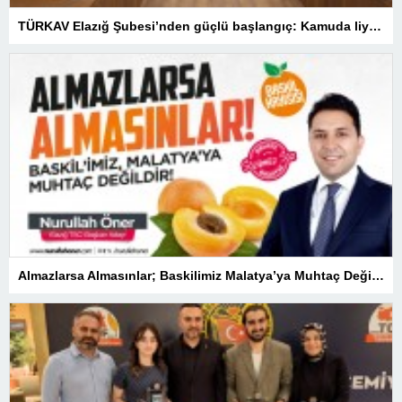
TÜRKAV Elazığ Şubesi’nden güçlü başlangıç: Kamuda liyakatin en gür sesi olacağız
Almazlarsa Almasınlar; Baskilimiz Malatya’ya Muhtaç Değildir