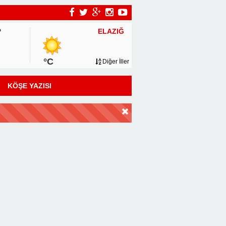
ELAZIĞ
P
°C
Diğer İller
KÖŞE YAZISI
DİR