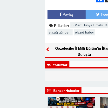
Paylaş
Twee
8 Mart Dünya Emekçi 
Etiketler:
elazığ gündem
elazığ haber
Gazeteciler İl Milli Eğitim’in İft
Buluştu
Yorumlar
Benzer Haberler