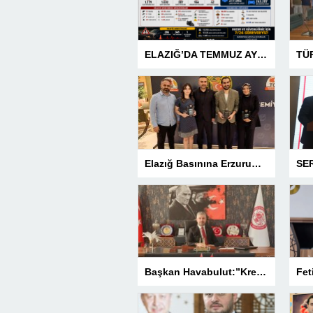
ELAZIĞ’DA TEMMUZ AYI ASAYİŞ BİLANÇOSU AÇIKLANDI: 1 AYDA 1.032 ŞAHIS YAKALANDI, 207 TUTUKLAMA
Elazığ Basınına Erzurum’da 3 Ödül
Başkan Havabulut:”Kredi Kartı Komisyonları Esnafın Kazancını Eritiyor”