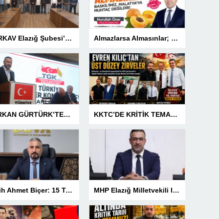
TÜRKAV Elazığ Şubesi’nden güçlü başlangıç: Kamuda liyakatin en gür sesi olacağız
Almazlarsa Almasınlar; Baskilimiz Malatya’ya Muhtaç Değildir
SERKAN GÜRTÜRK’TEN BASIN MESLEK YASASI VURGUSU!
KKTC’DE KRİTİK TEMASLAR! EVREN KILIÇ’TAN ÜST DÜZEY ZİRVELER
Fetih Ahmet Biçer: 15 Temmuz, Geleceğe Karşı Taşıdığımız Sorumluluğu Hatırlatan Bir Milattır
MHP Elazığ Milletvekili IŞ IKVER: 15 TEMMUZ HAİN FETÖ KALKIŞMASI TÜRKİYE’Yİ İŞGAL GİRİŞİMİDİR