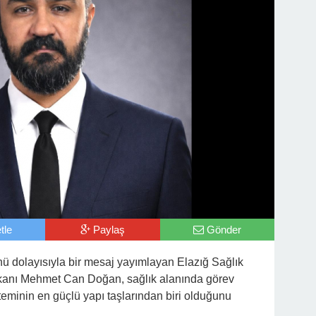
tle
Paylaş
Gönder
 dolayısıyla bir mesaj yayımlayan Elazığ Sağlık
kanı Mehmet Can Doğan, sağlık alanında görev
teminin en güçlü yapı taşlarından biri olduğunu