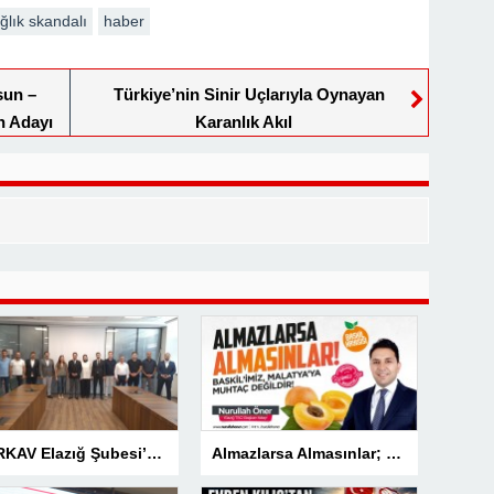
ğlık skandalı
haber
sun –
Türkiye’nin Sinir Uçlarıyla Oynayan
n Adayı
Karanlık Akıl
TÜRKAV Elazığ Şubesi’nden güçlü başlangıç: Kamuda liyakatin en gür sesi olacağız
Almazlarsa Almasınlar; Baskilimiz Malatya’ya Muhtaç Değildir