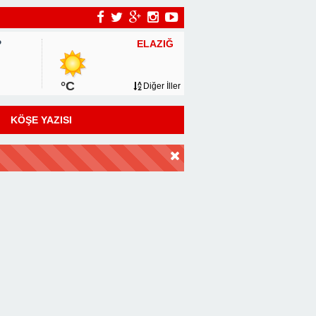
ELAZIĞ
P
°C
Diğer İller
KÖŞE YAZISI
DİR