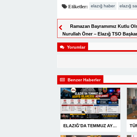
elazığ haber
elazığ sa
Etiketler:
Ramazan Bayramımız Kutlu Ol
Nurullah Öner – Elazığ TSO Başka
Yorumlar
Benzer Haberler
ELAZIĞ’DA TEMMUZ AYI ASAYİŞ BİLANÇOSU AÇIKLANDI: 1 AYDA 1.032 ŞAHIS YAKALANDI, 207 TUTUKLAMA