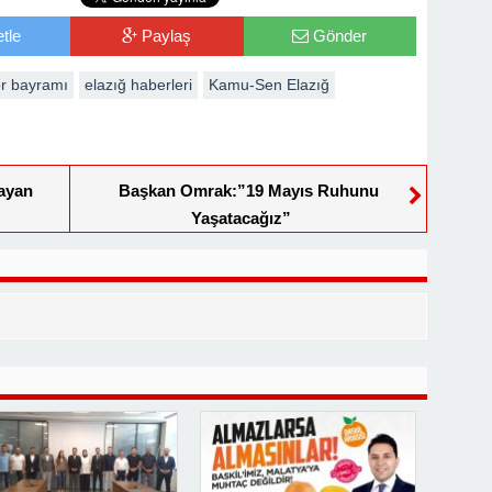
tle
Paylaş
Gönder
or bayramı
elazığ haberleri
Kamu-Sen Elazığ
nayan
Başkan Omrak:”19 Mayıs Ruhunu
Yaşatacağız”