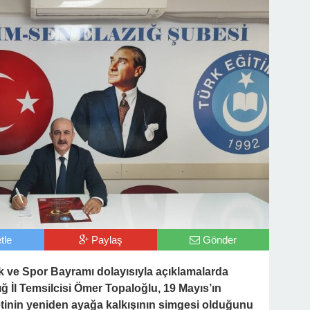
tle
Paylaş
Gönder
k ve Spor Bayramı dolayısıyla açıklamalarda
 İl Temsilcisi Ömer Topaloğlu, 19 Mayıs’ın
lletinin yeniden ayağa kalkışının simgesi olduğunu