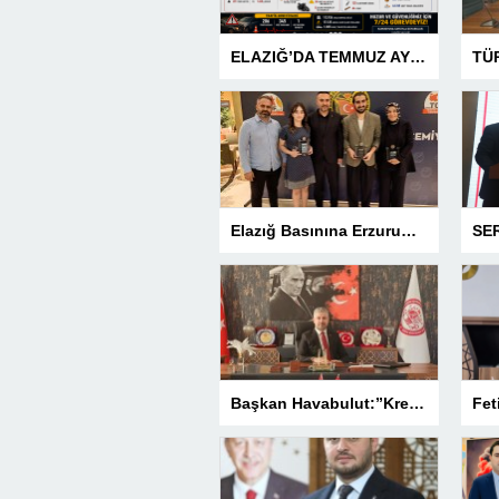
ELAZIĞ’DA TEMMUZ AYI ASAYİŞ BİLANÇOSU AÇIKLANDI: 1 AYDA 1.032 ŞAHIS YAKALANDI, 207 TUTUKLAMA
Elazığ Basınına Erzurum’da 3 Ödül
Başkan Havabulut:”Kredi Kartı Komisyonları Esnafın Kazancını Eritiyor”