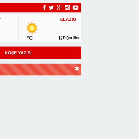
ELAZIĞ
P
°C
Diğer İller
KÖŞE YAZISI
DİR