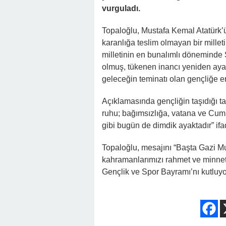
vurguladı.
Topaloğlu, Mustafa Kemal Atatürk’ü
karanlığa teslim olmayan bir millet
milletinin en bunalımlı döneminde
olmuş, tükenen inancı yeniden ayağ
geleceğin teminatı olan gençliğe ema
Açıklamasında gençliğin taşıdığı t
ruhu; bağımsızlığa, vatana ve Cumh
gibi bugün de dimdik ayaktadır” ifad
Topaloğlu, mesajını “Başta Gazi M
kahramanlarımızı rahmet ve minnetl
Gençlik ve Spor Bayramı’nı kutluyo