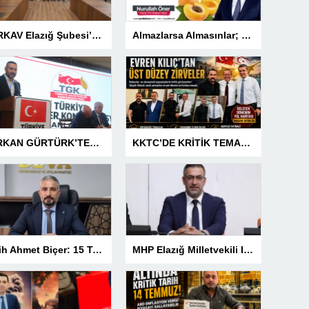
TÜRKAV Elazığ Şubesi’nden güçlü başlangıç: Kamuda liyakatin en gür sesi olacağız
Almazlarsa Almasınlar; Baskilimiz Malatya’ya Muhtaç Değildir
SERKAN GÜRTÜRK’TEN BASIN MESLEK YASASI VURGUSU!
KKTC’DE KRİTİK TEMASLAR! EVREN KILIÇ’TAN ÜST DÜZEY ZİRVELER
Fetih Ahmet Biçer: 15 Temmuz, Geleceğe Karşı Taşıdığımız Sorumluluğu Hatırlatan Bir Milattır
MHP Elazığ Milletvekili IŞ IKVER: 15 TEMMUZ HAİN FETÖ KALKIŞMASI TÜRKİYE’Yİ İŞGAL GİRİŞİMİDİR